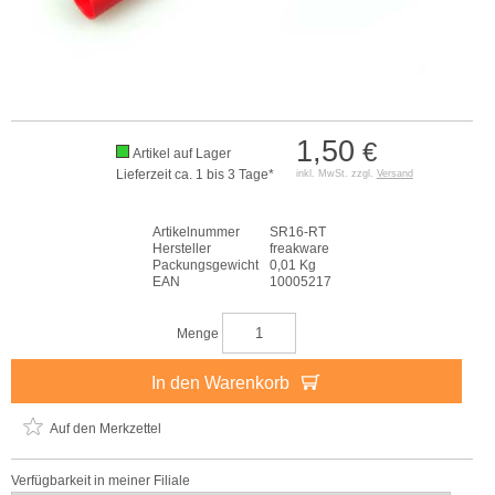
1,50
€
Artikel auf Lager
Lieferzeit ca. 1 bis 3 Tage*
inkl. MwSt. zzgl.
Versand
Artikelnummer
SR16-RT
Hersteller
freakware
Packungsgewicht
0,01 Kg
EAN
10005217
Menge
In den Warenkorb
Auf den Merkzettel
Verfügbarkeit in meiner Filiale