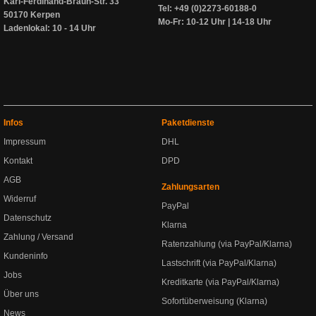
Karl-Ferdinand-Braun-Str. 33
Tel: +49 (0)2273-60188-0
50170 Kerpen
Mo-Fr: 10-12 Uhr | 14-18 Uhr
Ladenlokal: 10 - 14 Uhr
Infos
Paketdienste
Impressum
DHL
Kontakt
DPD
AGB
Zahlungsarten
Widerruf
PayPal
Datenschutz
Klarna
Zahlung / Versand
Ratenzahlung (via PayPal/Klarna)
Kundeninfo
Lastschrift (via PayPal/Klarna)
Jobs
Kreditkarte (via PayPal/Klarna)
Über uns
Sofortüberweisung (Klarna)
News