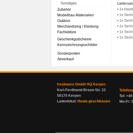
Sonstiges
Lieferum
• 1x Handg
Zubehör
• 1x Sec
Modellbau-Materialien
• 1x Sec
Outdoor
• 1x Sec
Merchandising / Kleidung
• 1x Sec
Fachlektüre
• 1x Sec
Geschenkgutscheine
Kennzeichnungsschilder
Sonderposten
Abverkauf
freakware GmbH HQ Kerpen
Karl-Ferdinand-Braun-Str. 33
Telefon
50170 Kerpen
Tel: +4
Ladenlokal:
Heute geschlossen
Mo-Fr: 1