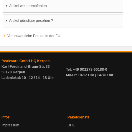
Artikel weiterempfehlen
Artikel günstiger gesehen ?
Verantwortliche Person in der EU
freakware GmbH HQ Kerpen
Karl-Ferdinand-Braun-Str. 33
Tel: +49 (0)2273-60188-0
50170 Kerpen
Mo-Fr: 10-12 Uhr | 14-18 Uhr
Ladenlokal: 10 - 12 / 14 - 18 Uhr
Infos
Paketdienste
Impressum
DHL