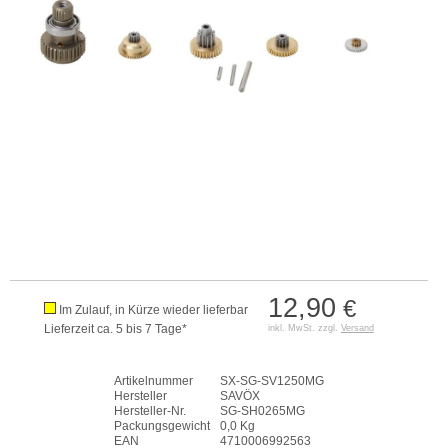
12,90
€
Im Zulauf, in Kürze wieder lieferbar
Lieferzeit ca. 5 bis 7 Tage*
inkl. MwSt. zzgl.
Versand
Artikelnummer
SX-SG-SV1250MG
Hersteller
SAVÖX
Hersteller-Nr.
SG-SH0265MG
Packungsgewicht
0,0 Kg
EAN
4710006992563