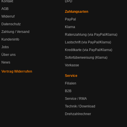
Kontakt
DPD
AGB
Zahlungsarten
Widerruf
PayPal
Datenschutz
Klarna
Zahlung / Versand
Ratenzahlung (via PayPal/Klarna)
Kundeninfo
Lastschrift (via PayPal/Klarna)
Jobs
Kreditkarte (via PayPal/Klarna)
Über uns
Sofortüberweisung (Klarna)
News
Vorkasse
Vertrag Widerrufen
Service
Filialen
B2B
Service / RMA
Technik / Download
Drehzahlrechner