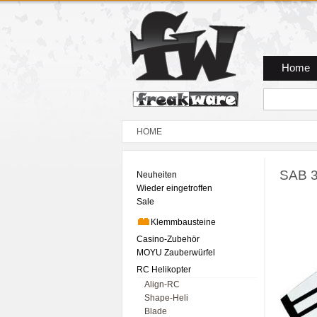
Zum Hauptmenue
Zum Seiteninhalt
Zum Warenkob
Home
HOME
SAB 3
Neuheiten
Wieder eingetroffen
Sale
Klemmbausteine
Casino-Zubehör
MOYU Zauberwürfel
RC Helikopter
Align-RC
Shape-Heli
Blade