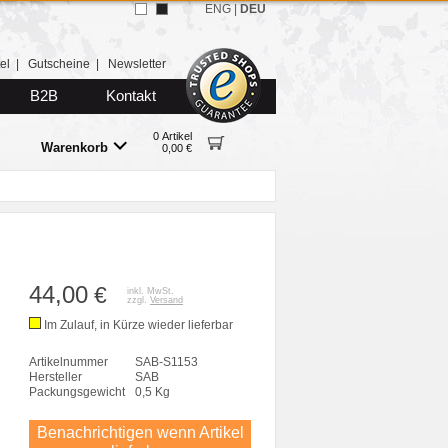
ENG
|
DEU
el
|
Gutscheine
|
Newsletter
B2B
Kontakt
0 Artikel
Warenkorb
0,00 €
44,00
€
inkl. MwSt.
zzgl.
Versand
Im Zulauf, in Kürze wieder lieferbar
Artikelnummer
SAB-S1153
Hersteller
SAB
Packungsgewicht
0,5 Kg
Benachrichtigen wenn Artikel