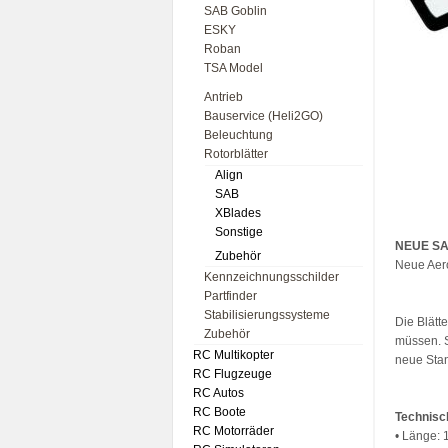
SAB Goblin
ESKY
Roban
TSA Model
Antrieb
Bauservice (Heli2GO)
Beleuchtung
Rotorblätter
Align
SAB
XBlades
Sonstige
NEUE SA
Zubehör
Neue Aero
Kennzeichnungsschilder
Partfinder
Stabilisierungssysteme
Die Blätt
Zubehör
müssen. Si
RC Multikopter
neue Stan
RC Flugzeuge
RC Autos
RC Boote
Technisc
RC Motorräder
• Länge: