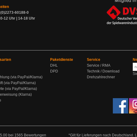
zeiten
9 (0)2273-60188-0
0-12 Uhr | 14-18 Uhr
sarten
Paketdienste
Service
Ne
DHL
Service / RMA
DPD
Technik / Download
Si
hlung (via PayPal/Klarna)
Drehzahlrechner
ift (via PayPal/Klarna)
rte (via PayPal/Klarna)
berweisung (Klarna)
e
5.00
bei
1565
Bewertungen
*Gilt für Lieferungen nach Deutschland. 