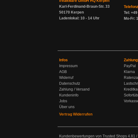
freakware GmbH HQ Kerpen
Karl-Ferdinand-Braun-Str. 33
Telefon
50170 Kerpen
Tel: +4
Ladenlokal: 10 - 14 Uhr
Mo-Fr: 1
Infos
Zahlung
Impressum
PayPal
AGB
Klarna
Widerruf
Ratenza
Datenschutz
Lastschr
Zahlung / Versand
Kreditka
Kundeninfo
Sofortü
Jobs
Vorkass
Über uns
Vertrag Widerrufen
Kundenbewertungen von Trusted Shops
4.81
/