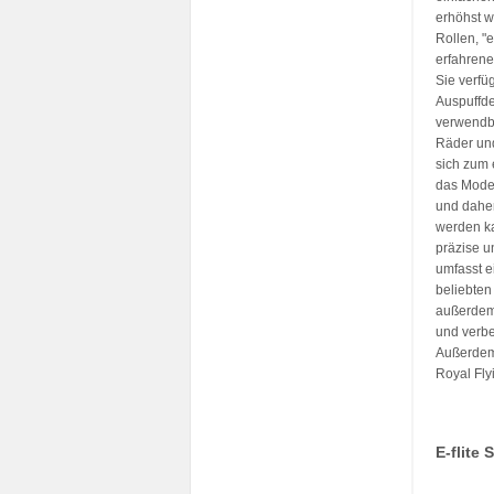
erhöhst w
Rollen, "
erfahrene
Sie verfü
Auspuffde
verwendb
Räder und
sich zum 
das Model
und daher
werden ka
präzise u
umfasst e
beliebten
außerdem 
und verbe
Außerdem 
Royal Fly
E-flite