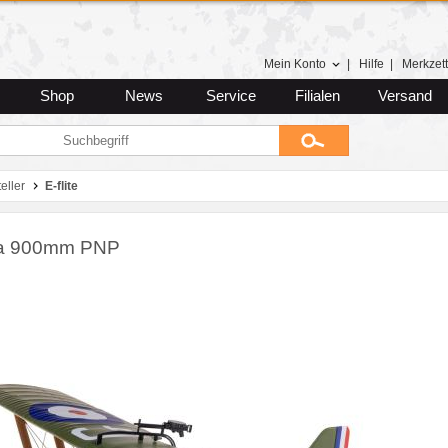
Mein Konto
|
Hilfe
|
Merkzett
Shop
News
Service
Filialen
Versand
eller
E-flite
5a 900mm PNP