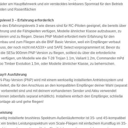
äder am Hauptfahrwerk und ein verstecktes lenkbares Spornrad für den Betrieb
isten und Rasenflächen
slevel 3 – Erfahrung erforderlich
 des Erfahrungslevels 3 wie dieses sind für RC-Piloten geeignet, die bereits über
hrung und die Fähigkeiten verfügen, Modelle ähnlicher Klasse aufzubauen, zu
eren und zu fliegen. Dieses PNP Modell erfordert mehr Erfahrung für den
au und zum Fliegen als die BNF Basic Version, weil ein Empfänger verbaut
ss, der noch nicht mit AS3X+ und SAFE Select vorprogrammiert ist. Bevor du
 die SE5a 900mm PNP Version zu fliegen, solltest du über die erforderliche
 verfügen, um Modelle wie die T-28 Trojan 1.1m, Valiant 1.2m, Commander mPd
bo Timber Evolution 1.5m, oder Modelle ähnlicher Klasse, zu beherrschen.
lay® Ausführung
N-Play-Version (PNP) wird mit einem werkseitig installierten Antriebssystem und
liefert, die für den Anschluss an den kompatiblen Empfänger deiner Wahl (separat
h) vorbereitet sind und mit deinem vorhandenen Sender und Akku verwendet
nnen (ebenfalls separat erhältlich). Installiere einfach den Empfänger, schließe
ntage ab und gehe fliegen!
Leistung
eitig installierte brushless Spektrum-Außenläufermotor ist 3S- und 4S-kompatibel
t ein breites Leistungsspektrum vom Scale-Fliegen mit einfachem Kunstflug im 3S-