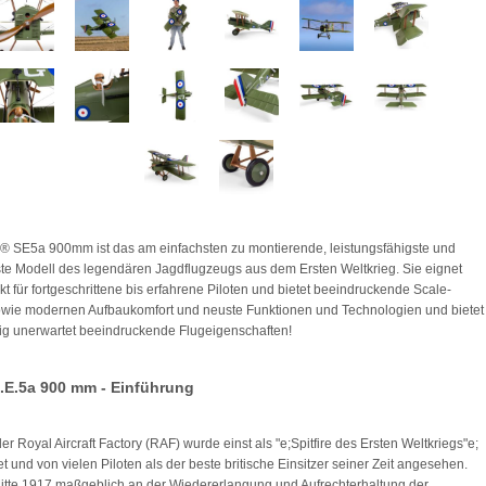
te® SE5a 900mm ist das am einfachsten zu montierende, leistungsfähigste und
gste Modell des legendären Jagdflugzeugs aus dem Ersten Weltkrieg. Sie eignet
ekt für fortgeschrittene bis erfahrene Piloten und bietet beeindruckende Scale-
owie modernen Aufbaukomfort und neuste Funktionen und Technologien und bietet
tig unerwartet beeindruckende Flugeigenschaften!
 S.E.5a 900 mm - Einführung
er Royal Aircraft Factory (RAF) wurde einst als "e;Spitfire des Ersten Weltkriegs"e;
t und von vielen Piloten als der beste britische Einsitzer seiner Zeit angesehen.
itte 1917 maßgeblich an der Wiedererlangung und Aufrechterhaltung der