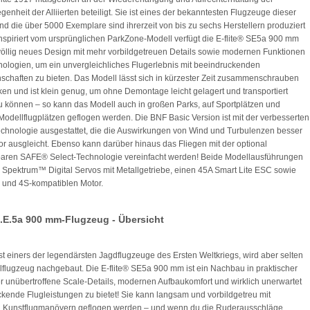
genheit der Alliierten beteiligt. Sie ist eines der bekanntesten Flugzeuge dieser
d die über 5000 Exemplare sind ihrerzeit von bis zu sechs Herstellern produziert
nspiriert vom ursprünglichen ParkZone-Modell verfügt die E-flite® SE5a 900 mm
völlig neues Design mit mehr vorbildgetreuen Details sowie modernen Funktionen
ologien, um ein unvergleichliches Flugerlebnis mit beeindruckenden
schaften zu bieten. Das Modell lässt sich in kürzester Zeit zusammenschrauben
ken und ist klein genug, um ohne Demontage leicht gelagert und transportiert
 können – so kann das Modell auch in großen Parks, auf Sportplätzen und
 Modellflugplätzen geflogen werden. Die BNF Basic Version ist mit der verbesserten
hnologie ausgestattet, die die Auswirkungen von Wind und Turbulenzen besser
vor ausgleicht. Ebenso kann darüber hinaus das Fliegen mit der optional
aren SAFE® Select-Technologie vereinfacht werden! Beide Modellausführungen
Spektrum™ Digital Servos mit Metallgetriebe, einen 45A Smart Lite ESC sowie
 und 4S-kompatiblen Motor.
 S.E.5a 900 mm-Flugzeug - Übersicht
st einers der legendärsten Jagdflugzeuge des Ersten Weltkriegs, wird aber selten
lflugzeug nachgebaut. Die E-flite® SE5a 900 mm ist ein Nachbau in praktischer
r unübertroffene Scale-Details, modernen Aufbaukomfort und wirklich unerwartet
kende Flugleistungen zu bietet! Sie kann langsam und vorbildgetreu mit
n Kunstflugmanövern geflogen werden – und wenn du die Ruderausschläge