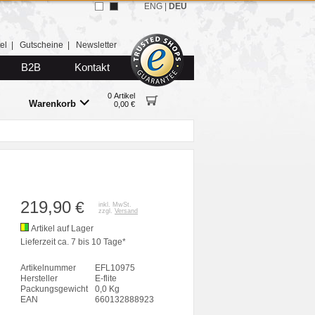
ENG
|
DEU
el
|
Gutscheine
|
Newsletter
B2B
Kontakt
0 Artikel
Warenkorb
0,00 €
219,90
€
inkl. MwSt.
zzgl.
Versand
Artikel auf Lager
Lieferzeit ca. 7 bis 10 Tage*
Artikelnummer
EFL10975
Hersteller
E-flite
Packungsgewicht
0,0 Kg
EAN
660132888923