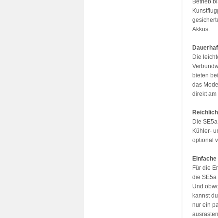
Betrieb b
Kunstflug
gesichert
Akkus.
Dauerhaf
Die leich
Verbundwer
bieten be
das Model
direkt am
Reichlich
Die SE5a 
Kühler- u
optional
Einfache
Für die E
die SE5a 
Und obwoh
kannst du
nur ein p
ausrasten