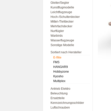
Gleiter/Segler
Kunstflugmodelle
Leichtflugzeuge
Hoch-/Schulterdecker
Mittel-/Tiefdecker
Mehrfachdecker
Nurflügler
Warbirds
Wasserflugzeuge
Sonstige Modelle
Sortiert nach Hersteller
E-flite
FMS
HANGAR9
Hobbyzone
Kyosho
Multiplex
Antrieb Elektro
Beleuchtung
Ersatzteile
Kennzeichnungsschilder
Luftschrauben