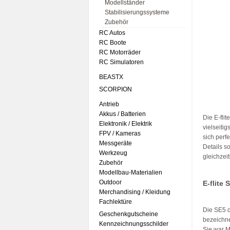
Modellständer
Stabilisierungssysteme
Zubehör
RC Autos
RC Boote
RC Motorräder
RC Simulatoren
BEASTX
SCORPION
Antrieb
Akkus / Batterien
Die E-fli
Elektronik / Elektrik
vielseiti
FPV / Kameras
sich perf
Messgeräte
Details s
Werkzeug
gleichzei
Zubehör
Modellbau-Materialien
Outdoor
E-flite
Merchandising / Kleidung
Fachlektüre
Die SE5 d
Geschenkgutscheine
bezeichne
Kennzeichnungsschilder
Sie war M