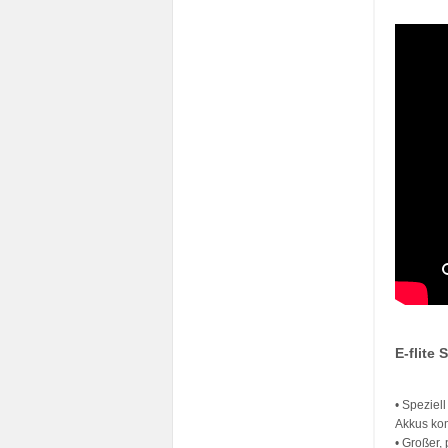
E-flite
• Speziel
Akkus kom
• Großer,