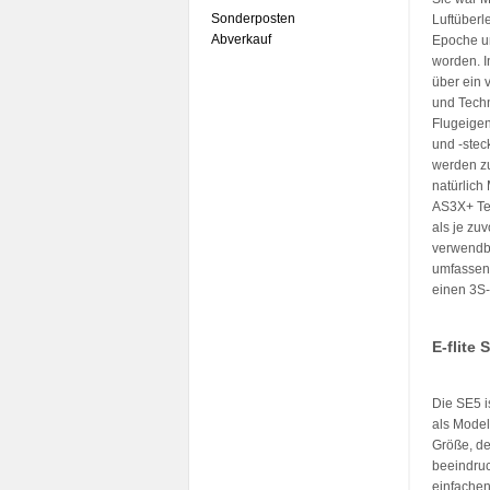
Sonderposten
Luftüberle
Abverkauf
Epoche un
worden. I
über ein 
und Techn
Flugeigen
und -stec
werden zu
natürlich
AS3X+ Tec
als je zu
verwendb
umfassen 
einen 3S-
E-flite
Die SE5 i
als Model
Größe, de
beeindruc
einfache