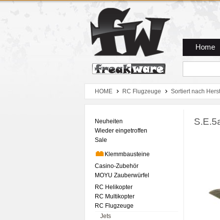
Zum Hauptmenue
Zum Seiteninhalt
Zum Warenkob
Home
HOME
RC Flugzeuge
Sortiert nach Herst
S.E.
Neuheiten
Wieder eingetroffen
Sale
Klemmbausteine
Casino-Zubehör
MOYU Zauberwürfel
RC Helikopter
RC Multikopter
RC Flugzeuge
Jets