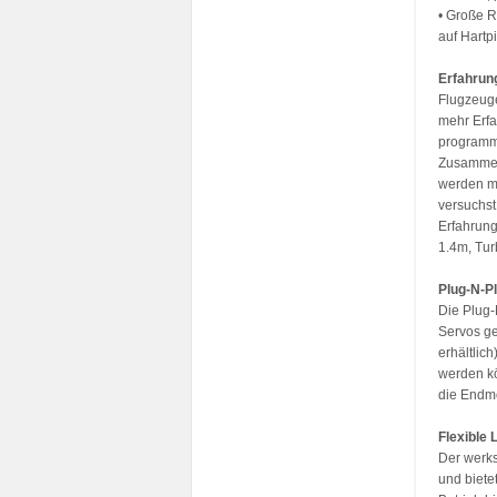
• Große R
auf Hartp
Erfahrung
Flugzeuge
mehr Erfa
programmi
Zusammenb
werden mu
versuchst
Erfahrung
1.4m, Tur
Plug-N-P
Die Plug-
Servos ge
erhältlic
werden kö
die Endmo
Flexible 
Der werks
und biete