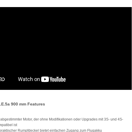
 S.E.5a 900 mm Features
l abgestimmter Motor, der ohne Modifikationen oder Upgrades mit 3S- und 4S-
patibel ist
 praktischer Rumpfdeckel bietet einfachen Zugang zum Flugakku