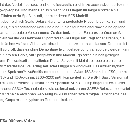
ird das Modell überraschend kunstflugtauglich bis hin zu aggressiven gerissenen
e;Pop-Tops"e; und mehr. Dadurch macht das Fliegen für fortgeschrittene bis
 Piloten mehr Spaß als mit jedem anderen SE5-Modell!
gt über reichlich Scale-Details, darunter angedeutete Rippenfelder, Kühler- und
tails, ein Maschinengewehr und eine Pilotenfigur mit Schal sowie eine optional
are angedeutete Verspannung. Zu den funktionalen Features gehören große
 ein verstecktes lenkbares Spornrad sowie Flügel mit Tragflächenstreben, die
einfachen Auf- und Abbau verschrauben und bzw. einrasten lassen. Dennoch ist
l so groß, dass es ohne Demontage leicht gelagert und transportiert werden kann
 in großen Parks, auf Sportplätzen und Modellflugplätzen einfach geflogen
nn. Die werkseitig installierten Digital Servos mit Metallgetriebe bieten eine
nd zuverlässige Steuerung bei jeder Fluggeschwindigkeit. Das Antriebssystem
inen Spektrum™-Außenläufermotor und einen Avian 45A Smart Lite ESC, der mit
 3S- und 4S-Akkus mit 2200–3200 mAh kompatibel ist. Die BNF Basic Version ist
mit einem werkseitig installierten Spektrum AR631+ Empfänger mit exklusiver
sserter AS3X+ Technologie sowie optional nutzbarem SAFE® Select ausgestattet.
sind beide Versionen werkseitig im klassischen zweifarbigen Tarnschema des
ing Corps mit den typischen Roundels lackiert.
 SE5a 900mm Video