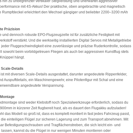
is hin zu unbegrenzter vertikaler Stegileistung und unerwartet aggressiver
performance mit 4S-Akkus! Der praktische, oben angebrachte und magnetisch
e Rumpfdeckel erleichtert den Wechsel gängiger und beliebter 2200–3200 mAh
te Präzision
te und dennoch robuste EPO-Flugzeugzelle ist für zusätzliche Festigkeit mit
kstoff verstärkt. Und die werkseitig installierten Digital Servos mit Metallgetriebe
i jeder Fluggeschwindigkeit eine zuverlässige und präzise Ruderkontrolle, sodass
l sowohl beim vorbildgetreuen Fliegen als auch bei aggressiven Kunstflug stets
 Knüppel hängt.
 Scale-Details
ist mit diversen Scale-Details ausgestattet, darunter angedeutete Rippenfelder,
nd Auspuffdetails, ein Maschinengewehr, eine Pilotenfigur mit Schal und eine
 verwendbare angedeutete Verspannung.
 Montage
ndmontage sind weder Klebstoff noch Spezialwerkzeuge erforderlich, sodass du
900mm in kürzerer Zeit flugbereit hast, als es dauert den Flugakku aufzuladen!
l das Modell so groß ist, dass es komplett montiert in fast jedes Fahrzeug passt,
 die einteiligen Flügel zur sicheren Lagerung und zum Transport abnehmen. Mit
aar Befestigungsschrauben und Tragflächenstreben, die sich leicht ein- und
 lassen, kannst du die Flügel in nur wenigen Minuten montieren oder