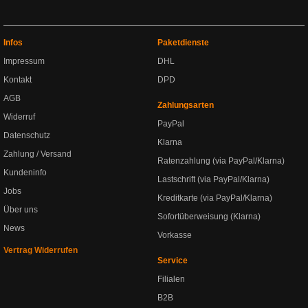
Infos
Paketdienste
Impressum
DHL
Kontakt
DPD
AGB
Zahlungsarten
Widerruf
PayPal
Datenschutz
Klarna
Zahlung / Versand
Ratenzahlung (via PayPal/Klarna)
Kundeninfo
Lastschrift (via PayPal/Klarna)
Jobs
Kreditkarte (via PayPal/Klarna)
Über uns
Sofortüberweisung (Klarna)
News
Vorkasse
Vertrag Widerrufen
Service
Filialen
B2B