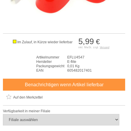
5,99
€
Im Zulauf, in Kürze wieder lieferbar
inkl. MwSt. zzgl.
Versand
Artikelnummer
EFLU4547
Hersteller
E-flite
Packungsgewicht
0,01 Kg
EAN
605482017401
Benachrichtigen wenn Artikel lieferbar
Auf den Merkzettel
Verfügbarkeit in meiner Filiale