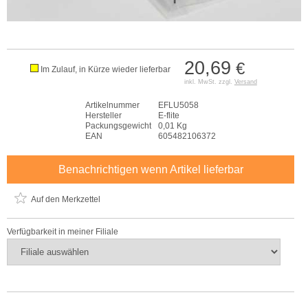
20,69
€
Im Zulauf, in Kürze wieder lieferbar
inkl. MwSt. zzgl.
Versand
Artikelnummer
EFLU5058
Hersteller
E-flite
Packungsgewicht
0,01 Kg
EAN
605482106372
Benachrichtigen wenn Artikel lieferbar
Auf den Merkzettel
Verfügbarkeit in meiner Filiale