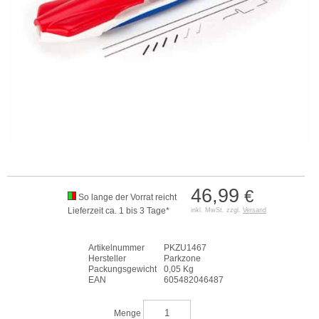
46,99
€
So lange der Vorrat reicht
Lieferzeit ca. 1 bis 3 Tage*
inkl. MwSt. zzgl.
Versand
Artikelnummer
PKZU1467
Hersteller
Parkzone
Packungsgewicht
0,05 Kg
EAN
605482046487
Menge