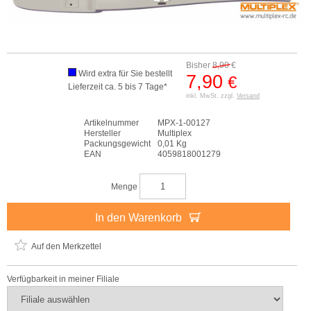
Bisher
8,90
€
Wird extra für Sie bestellt
7,90
€
Lieferzeit ca. 5 bis 7 Tage*
inkl. MwSt. zzgl.
Versand
Artikelnummer
MPX-1-00127
Hersteller
Multiplex
Packungsgewicht
0,01 Kg
EAN
4059818001279
Menge
In den Warenkorb
Auf den Merkzettel
Verfügbarkeit in meiner Filiale