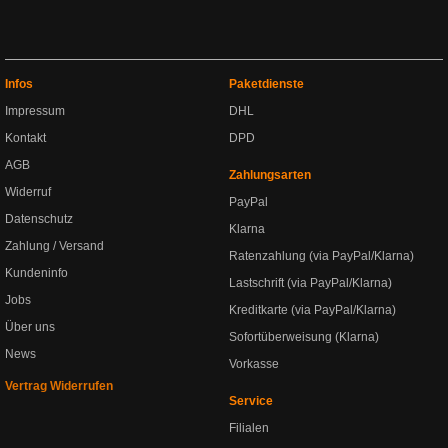
Infos
Paketdienste
Impressum
DHL
Kontakt
DPD
AGB
Zahlungsarten
Widerruf
PayPal
Datenschutz
Klarna
Zahlung / Versand
Ratenzahlung (via PayPal/Klarna)
Kundeninfo
Lastschrift (via PayPal/Klarna)
Jobs
Kreditkarte (via PayPal/Klarna)
Über uns
Sofortüberweisung (Klarna)
News
Vorkasse
Vertrag Widerrufen
Service
Filialen