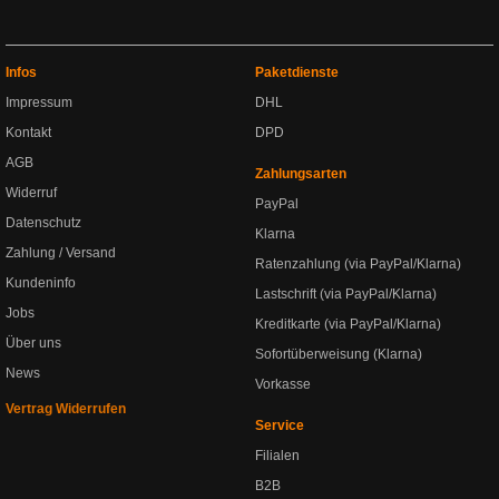
Infos
Paketdienste
Impressum
DHL
Kontakt
DPD
AGB
Zahlungsarten
Widerruf
PayPal
Datenschutz
Klarna
Zahlung / Versand
Ratenzahlung (via PayPal/Klarna)
Kundeninfo
Lastschrift (via PayPal/Klarna)
Jobs
Kreditkarte (via PayPal/Klarna)
Über uns
Sofortüberweisung (Klarna)
News
Vorkasse
Vertrag Widerrufen
Service
Filialen
B2B