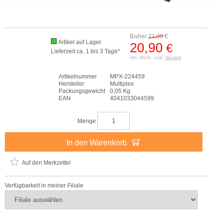
Bisher
21,90
€
Artikel auf Lager
20,90
€
Lieferzeit ca. 1 bis 3 Tage*
inkl. MwSt. zzgl.
Versand
Artikelnummer
MPX-224459
Hersteller
Multiplex
Packungsgewicht
0,05 Kg
EAN
4041033044599
Menge
In den Warenkorb
Auf den Merkzettel
Verfügbarkeit in meiner Filiale