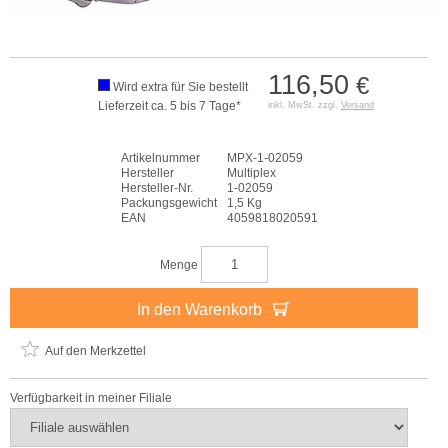
116,50
€
Wird extra für Sie bestellt
Lieferzeit ca. 5 bis 7 Tage*
inkl. MwSt. zzgl.
Versand
Artikelnummer
MPX-1-02059
Hersteller
Multiplex
Hersteller-Nr.
1-02059
Packungsgewicht
1,5 Kg
EAN
4059818020591
Menge
In den Warenkorb
Auf den Merkzettel
Verfügbarkeit in meiner Filiale