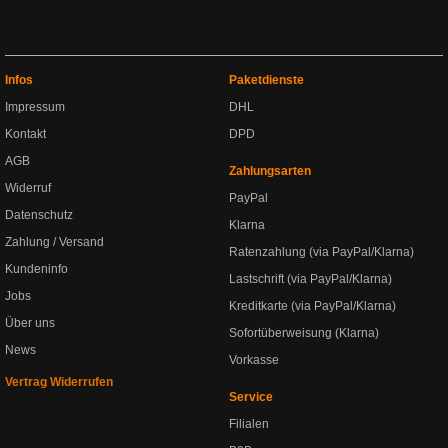
Infos
Paketdienste
Impressum
DHL
Kontakt
DPD
AGB
Zahlungsarten
Widerruf
PayPal
Datenschutz
Klarna
Zahlung / Versand
Ratenzahlung (via PayPal/Klarna)
Kundeninfo
Lastschrift (via PayPal/Klarna)
Jobs
Kreditkarte (via PayPal/Klarna)
Über uns
Sofortüberweisung (Klarna)
News
Vorkasse
Vertrag Widerrufen
Service
Filialen