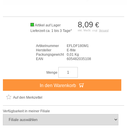
8,09
€
Artikel auf Lager
Lieferzeit ca. 1 bis 3 Tage*
inkl. MwSt. zzgl.
Versand
Artikelnummer
EFLDF180M1
Hersteller
E-flite
Packungsgewicht
0,01 Kg
EAN
605482035108
Menge
In den Warenkorb
Auf den Merkzettel
Verfügbarkeit in meiner Filiale