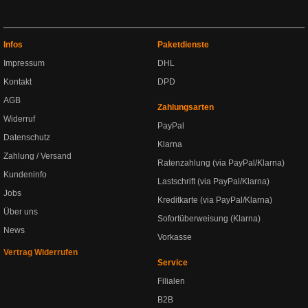
Infos
Paketdienste
Impressum
DHL
Kontakt
DPD
AGB
Zahlungsarten
Widerruf
PayPal
Datenschutz
Klarna
Zahlung / Versand
Ratenzahlung (via PayPal/Klarna)
Kundeninfo
Lastschrift (via PayPal/Klarna)
Jobs
Kreditkarte (via PayPal/Klarna)
Über uns
Sofortüberweisung (Klarna)
News
Vorkasse
Vertrag Widerrufen
Service
Filialen
B2B