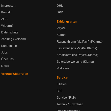
Impressum
DHL
Kontakt
DPD
AGB
Zahlungsarten
Widerruf
PayPal
Datenschutz
Klarna
Zahlung / Versand
Ratenzahlung (via PayPal/Klarna)
Kundeninfo
Lastschrift (via PayPal/Klarna)
Jobs
Kreditkarte (via PayPal/Klarna)
Über uns
Sofortüberweisung (Klarna)
News
Vorkasse
Vertrag Widerrufen
Service
Filialen
B2B
Service / RMA
Technik / Download