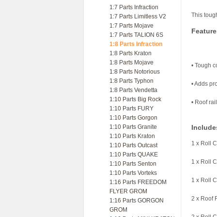
1:7 Parts Infraction
This toug
1:7 Parts Limitless V2
1:7 Parts Mojave
Feature
1:7 Parts TALION 6S
1:8 Parts Infraction
1:8 Parts Kraton
1:8 Parts Mojave
• Tough co
1:8 Parts Notorious
1:8 Parts Typhon
• Adds pro
1:8 Parts Vendetta
1:10 Parts Big Rock
• Roof rai
1:10 Parts FURY
1:10 Parts Gorgon
1:10 Parts Granite
Include
1:10 Parts Kraton
1 x Roll 
1:10 Parts Outcast
1:10 Parts QUAKE
1 x Roll 
1:10 Parts Senton
1:10 Parts Vorteks
1 x Roll
1:16 Parts FREEDOM
FLYER GROM
2 x Roof 
1:16 Parts GORGON
GROM