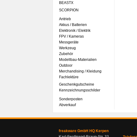
BEASTX
SCORPION
Antrieb
Akkus / Batterien
Elektronik / Elektrik
FPV / Kameras
Messgeräte
Werkzeug
Zubehör
Modellbau-Materialien
Outdoor
Merchandising / Kleidung
Fachlektüre
Geschenkgutscheine
Kennzeichnungsschilder
Sonderposten
Abverkauf
freakware GmbH HQ Kerpen
Karl-Ferdinand-Braun-Str. 33