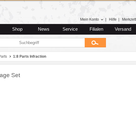
Mein Konto
|
Hilfe
|
Merkzett
Shop
News
Service
Filialen
Versand
arts
1:8 Parts Infraction
Cage Set