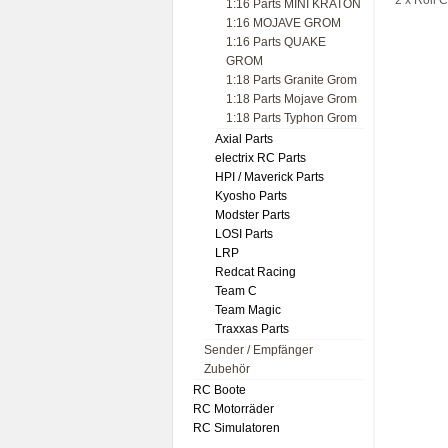
2 x Roll 
1:16 Parts MINI KRATON
1:16 MOJAVE GROM
1:16 Parts QUAKE
GROM
1:18 Parts Granite Grom
1:18 Parts Mojave Grom
1:18 Parts Typhon Grom
Axial Parts
electrix RC Parts
HPI / Maverick Parts
Kyosho Parts
Modster Parts
LOSI Parts
LRP
Redcat Racing
Team C
Team Magic
Traxxas Parts
Sender / Empfänger
Zubehör
RC Boote
RC Motorräder
RC Simulatoren