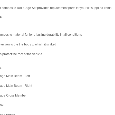
h composite Roll Cage Set provides replacement parts for your kit supplied items
s
mposite material for long-lasting durability in all conditions
tection to the the body to which it is fitted
ls protect the roof of the vehicle
s
Cage Main Beam - Left
Cage Main Beam - Right
 Cage Cross Member
Rail