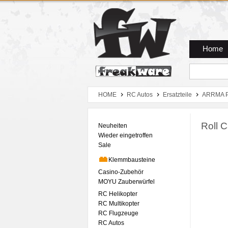
Zum Hauptmenue
Zum Seiteninhalt
Zum Warenkob
Home
HOME
RC Autos
Ersatzteile
ARRMA P
Roll 
Neuheiten
Wieder eingetroffen
Sale
Klemmbausteine
Casino-Zubehör
MOYU Zauberwürfel
RC Helikopter
RC Multikopter
RC Flugzeuge
RC Autos