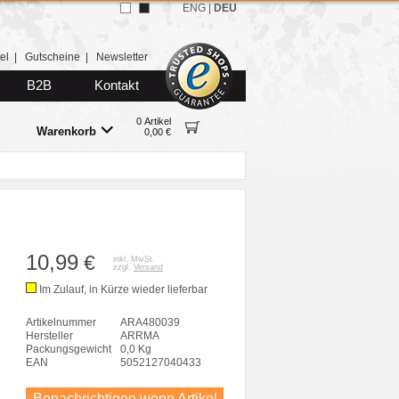
ENG
|
DEU
el
|
Gutscheine
|
Newsletter
B2B
Kontakt
0 Artikel
Warenkorb
0,00 €
10,99
€
inkl. MwSt.
zzgl.
Versand
Im Zulauf, in Kürze wieder lieferbar
Artikelnummer
ARA480039
Hersteller
ARRMA
Packungsgewicht
0,0 Kg
EAN
5052127040433
Benachrichtigen wenn Artikel