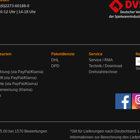
zeiten
9 (0)2273-60188-0
0-12 Uhr | 14-18 Uhr
sarten
Paketdienste
Service
Ne
DHL
Service / RMA
DPD
Technik / Download
Si
hlung (via PayPal/Klarna)
Drehzahlrechner
ift (via PayPal/Klarna)
rte (via PayPal/Klarna)
berweisung (Klarna)
e
5.00
bei
1570
Bewertungen
*Gilt für Lieferungen nach Deutschland. 
Informationen zur Berechnung des Liefer