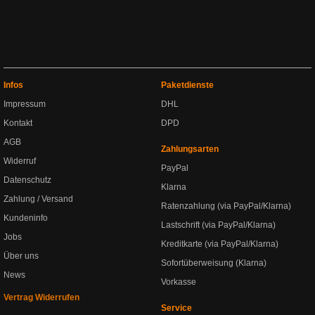
Infos
Paketdienste
Impressum
DHL
Kontakt
DPD
AGB
Zahlungsarten
Widerruf
PayPal
Datenschutz
Klarna
Zahlung / Versand
Ratenzahlung (via PayPal/Klarna)
Kundeninfo
Lastschrift (via PayPal/Klarna)
Jobs
Kreditkarte (via PayPal/Klarna)
Über uns
Sofortüberweisung (Klarna)
News
Vorkasse
Vertrag Widerrufen
Service