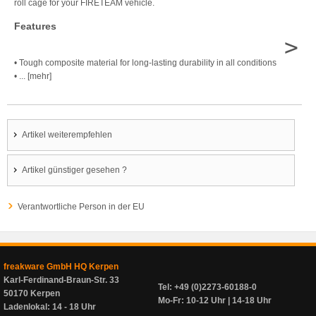
roll cage for your FIRETEAM vehicle.
Features
>
• Tough composite material for long-lasting durability in all conditions
• ... [mehr]
Artikel weiterempfehlen
Artikel günstiger gesehen ?
Verantwortliche Person in der EU
freakware GmbH HQ Kerpen
Karl-Ferdinand-Braun-Str. 33
Tel: +49 (0)2273-60188-0
50170 Kerpen
Mo-Fr: 10-12 Uhr | 14-18 Uhr
Ladenlokal: 14 - 18 Uhr