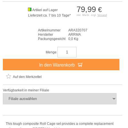
79,99
€
Artikel auf Lager
Lieferzeit ca. 7 bis 10 Tage*
inkl. MwSt. zzgl.
Versand
Artikelnummer
ARA320707
Hersteller
ARRMA
Packungsgewicht
0,0 Kg
Menge
In den Warenkorb
Auf den Merkzettel
Verfügbarkeit in meiner Filiale
This tough composite Roll Cage set provides a complete replacement