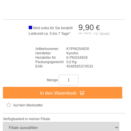
9,90
€
Wird extra für Sie bestellt
Lieferzeit ca. 5 bis 7 Tage*
inkl. MwSt. zzgl.
Versand
Artikelnummer
KYPNGS4826
Hersteller
Kyosho
Hersteller-Nr.
K.PNGS4826
Packungsgewicht
0,0 Kg
EAN
4548565374533
Menge
In den Warenkorb
Auf den Merkzettel
Verfügbarkeit in meiner Filiale