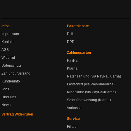
Infos
Paketdienste
Impressum
DHL
Kontakt
DPD
AGB
Zahlungsarten
Widerruf
PayPal
Datenschutz
Klarna
Zahlung / Versand
Ratenzahlung (via PayPal/Klarna)
Kundeninfo
Lastschrift (via PayPal/Klarna)
Jobs
Kreditkarte (via PayPal/Klarna)
Über uns
Sofortüberweisung (Klarna)
News
Vorkasse
Vertrag Widerrufen
Service
Filialen