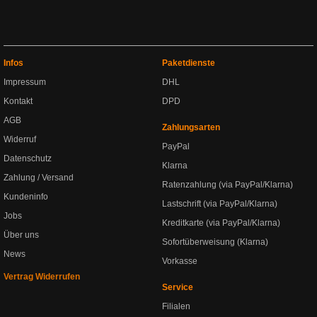
Infos
Paketdienste
Impressum
DHL
Kontakt
DPD
AGB
Zahlungsarten
Widerruf
PayPal
Datenschutz
Klarna
Zahlung / Versand
Ratenzahlung (via PayPal/Klarna)
Kundeninfo
Lastschrift (via PayPal/Klarna)
Jobs
Kreditkarte (via PayPal/Klarna)
Über uns
Sofortüberweisung (Klarna)
News
Vorkasse
Vertrag Widerrufen
Service
Filialen