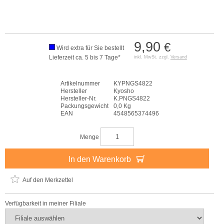
9,90
€
Wird extra für Sie bestellt
Lieferzeit ca. 5 bis 7 Tage*
inkl. MwSt. zzgl.
Versand
Artikelnummer
KYPNGS4822
Hersteller
Kyosho
Hersteller-Nr.
K.PNGS4822
Packungsgewicht
0,0 Kg
EAN
4548565374496
Menge
In den Warenkorb
Auf den Merkzettel
Verfügbarkeit in meiner Filiale