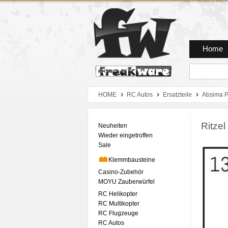
Zum Hauptmenue
Zum Seiteninhalt
Zum Warenkob
Home
HOME
RC Autos
Ersatzteile
Absima P
Ritzel
Neuheiten
Wieder eingetroffen
Sale
Klemmbausteine
Casino-Zubehör
MOYU Zauberwürfel
RC Helikopter
RC Multikopter
RC Flugzeuge
RC Autos