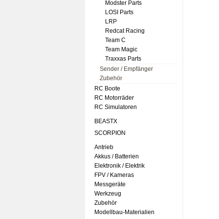
Modster Parts
LOSI Parts
LRP
Redcat Racing
Team C
Team Magic
Traxxas Parts
Sender / Empfänger
Zubehör
RC Boote
RC Motorräder
RC Simulatoren
BEASTX
SCORPION
Antrieb
Akkus / Batterien
Elektronik / Elektrik
FPV / Kameras
Messgeräte
Werkzeug
Zubehör
Modellbau-Materialien