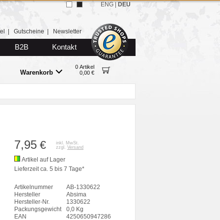
ENG
|
DEU
el
|
Gutscheine
|
Newsletter
B2B
Kontakt
0 Artikel
Warenkorb
0,00 €
7,95
€
inkl. MwSt.
zzgl.
Versand
Artikel auf Lager
Lieferzeit ca. 5 bis 7 Tage*
Artikelnummer
AB-1330622
Hersteller
Absima
Hersteller-Nr.
1330622
Packungsgewicht
0,0 Kg
EAN
4250650947286