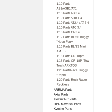
1:10 Parts
AB1/ASB1/AT1
1:10 Parts AB 3.4
1:10 Parts ADB 1.4
1:10 Parts AT2.4 / AT 3.4
1:10 Parts ATC 3.4
1:10 Parts CR3.4
1:12 Parts BL/3S Buggy
"Neon Furry
1:16 Parts BL/3S Mini
AMT BL
1:18 Parts CR-18pro
1:18 Parts CR-18P "Tow
Truck ARKTOS
1:20 PartsRace Truggy
"Rapid
1:20 Parts Rock Racer
Reckless
ARRMA Parts
Axial Parts
electrix RC Parts
HPI / Maverick Parts
Kyosho Parts