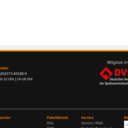
zeiten
9 (0)2273-60188-0
0-12 Uhr | 14-18 Uhr
sarten
Paketdienste
Service
Ne
DHL
Service / RMA