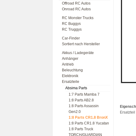
Offroad RC Autos
Onroad RC Autos
RC Monster Trucks
RC Buggys
RC Truggys
Car-Finder
Sortiert nach Hersteller
Akkus / Ladegeräte
Anhänger
Antrieb
Beleuchtung
Elektronik
Ersatzteile
Absima Parts
1:7 Parts Mamba 7
1:8 Parts AB2.8
1:8 Parts Assassin
Eigensch
Gen2.0
Ersatztei
1:8 Parts CR1.8 BronX
1:8 Parts CR1.8 Yucatan
1:8 Parts Truck
TORCH/GUARDIAN