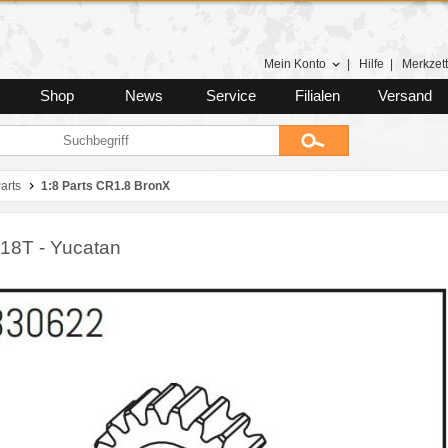
Mein Konto
|
Hilfe
|
Merkzett
Shop
News
Service
Filialen
Versand
arts
1:8 Parts CR1.8 BronX
 18T - Yucatan