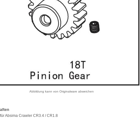
Abbildung kann von Originalware abweichen
aften
l für Absima Crawler CR3.4 / CR1.8