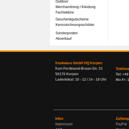
Outdoor
Merchandising / Kleidung
Fachlektüre
Geschenkgutscheine
Kennzeichnungsschilder
Sonderposten
Abverkauf
freakware GmbH HQ Kerpen
Karl-Ferdinand-Braun-Str. 33
Telefon
50170 Kerpen
Tel: +4
Ladenlokal: 10 - 12 / 14 - 18 Uhr
Mo-Fr: 1
Infos
Zahlung
Impressum
PayPal