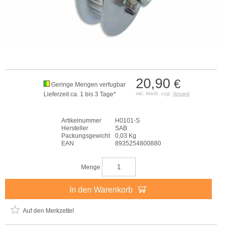
20,90
€
Geringe Mengen verfugbar
Lieferzeit ca. 1 bis 3 Tage*
inkl. MwSt. zzgl.
Versand
Artikelnummer
H0101-S
Hersteller
SAB
Packungsgewicht
0,03 Kg
EAN
8935254800880
Menge
In den Warenkorb
Auf den Merkzettel