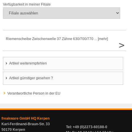
Verfügbarkeit in meiner Filiale
Riemenscheibe Zwischenwelle 37 Zähne 630/700/770 ... [mehr]
>
Artikel weiterempfehlen
Artikel günstiger gesehen ?
Verantwortliche Person in der EU
freakware GmbH HQ Kerpen
Karl-Ferdinand-Braun-Str. 33
Tel: +49 (0)2273-60188-0
50170 Kerpen