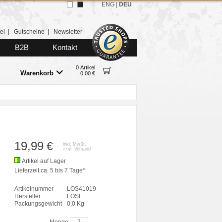
ENG
|
DEU
el
|
Gutscheine
|
Newsletter
B2B
Kontakt
0 Artikel
Warenkorb
0,00 €
19,99
€
inkl. MwSt.
zzgl.
Versand
Artikel auf Lager
Lieferzeit ca. 5 bis 7 Tage*
Artikelnummer
LOS41019
Hersteller
LOSI
Packungsgewicht
0,0 Kg