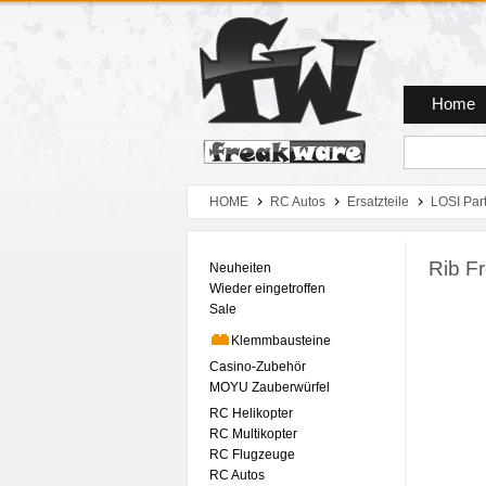
Zum Hauptmenue
Zum Seiteninhalt
Zum Warenkob
Home
HOME
RC Autos
Ersatzteile
LOSI Par
Rib Fr
Neuheiten
Wieder eingetroffen
Sale
Klemmbausteine
Casino-Zubehör
MOYU Zauberwürfel
RC Helikopter
RC Multikopter
RC Flugzeuge
RC Autos