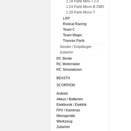
1:18 Parts Mini-T 2.0
1:24 Parts Micro-B 2WD
1:28 Parts Micro-T
LRP
Redcat Racing
Team C
Team Magic
Traxxas Parts
Sender / Empfänger
Zubehör
RC Boote
RC Motorräder
RC Simulatoren
BEASTX
SCORPION
Antrieb
Akkus / Batterien
Elektronik / Elektrik
FPV / Kameras
Messgeräte
Werkzeug
Zubehör