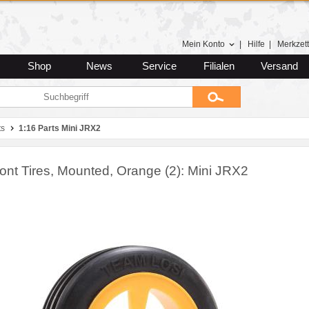
Mein Konto
|
Hilfe
|
Merkzett
Shop
News
Service
Filialen
Versand
ts
1:16 Parts Mini JRX2
ont Tires, Mounted, Orange (2): Mini JRX2