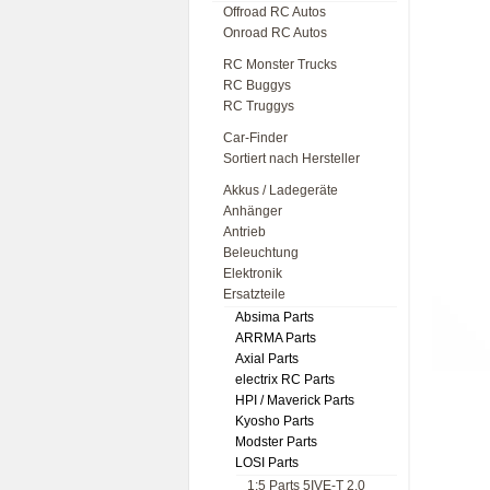
Offroad RC Autos
Onroad RC Autos
RC Monster Trucks
RC Buggys
RC Truggys
Car-Finder
Sortiert nach Hersteller
Akkus / Ladegeräte
Anhänger
Antrieb
Beleuchtung
Elektronik
Ersatzteile
Absima Parts
ARRMA Parts
Axial Parts
electrix RC Parts
HPI / Maverick Parts
Kyosho Parts
Modster Parts
LOSI Parts
1:5 Parts 5IVE-T 2.0