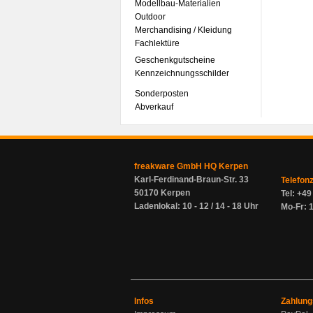
Modellbau-Materialien
Outdoor
Merchandising / Kleidung
Fachlektüre
Geschenkgutscheine
Kennzeichnungsschilder
Sonderposten
Abverkauf
freakware GmbH HQ Kerpen
Karl-Ferdinand-Braun-Str. 33
Telefon
50170 Kerpen
Tel: +4
Ladenlokal: 10 - 12 / 14 - 18 Uhr
Mo-Fr: 1
Infos
Zahlung