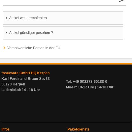
Artikel weiterempfehlen
Artikel günstiger gesehen ?
Verantwortliche Person in der EU
freakware GmbH HQ Kerpen
Karl-Ferdinand-Braun-Str. 33
Tel: +49 (0)2273-60188-0
50170 Kerpen
Mo-Fr: 10-12 Uhr | 14-18 Uhr
Ladenlokal: 14 - 18 Uhr
Infos
Paketdienste