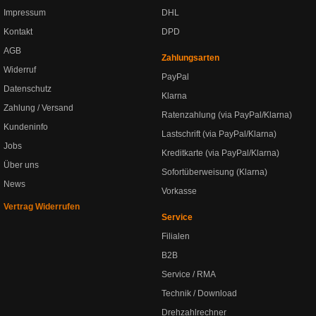
Impressum
DHL
Kontakt
DPD
AGB
Zahlungsarten
Widerruf
PayPal
Datenschutz
Klarna
Zahlung / Versand
Ratenzahlung (via PayPal/Klarna)
Kundeninfo
Lastschrift (via PayPal/Klarna)
Jobs
Kreditkarte (via PayPal/Klarna)
Über uns
Sofortüberweisung (Klarna)
News
Vorkasse
Vertrag Widerrufen
Service
Filialen
B2B
Service / RMA
Technik / Download
Drehzahlrechner