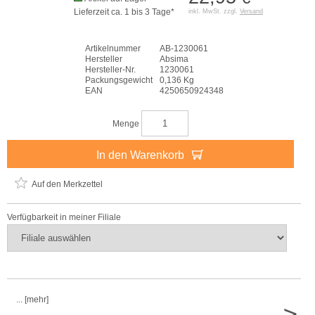
Lieferzeit ca. 1 bis 3 Tage*
inkl. MwSt. zzgl.
Versand
Artikelnummer
AB-1230061
Hersteller
Absima
Hersteller-Nr.
1230061
Packungsgewicht
0,136 Kg
EAN
4250650924348
Menge
In den Warenkorb
Auf den Merkzettel
Verfügbarkeit in meiner Filiale
... [mehr]
>