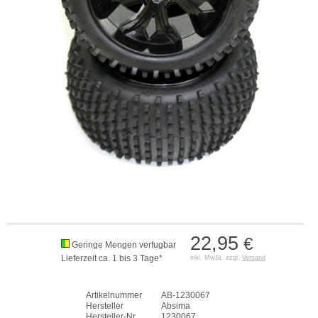
22,95
€
Geringe Mengen verfugbar
Lieferzeit ca. 1 bis 3 Tage*
inkl. MwSt. zzgl.
Versand
Artikelnummer
AB-1230067
Hersteller
Absima
Hersteller-Nr.
1230067