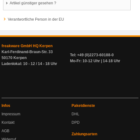
Artikel günstiger gesehen ?
Verantwortliche Person in der EU
freakware GmbH HQ Kerpen
Karl-Ferdinand-Braun-Str. 33
Tel: +49 (0)2273-60188-0
50170 Kerpen
Mo-Fr: 10-12 Uhr | 14-18 Uhr
Ladenlokal: 10 - 12 / 14 - 18 Uhr
Infos
Paketdienste
Impressum
DHL
Kontakt
DPD
AGB
Zahlungsarten
Widerruf