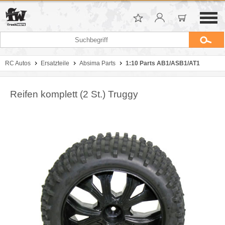
RC Autos
Ersatzteile
Absima Parts
1:10 Parts AB1/ASB1/AT1
Reifen komplett (2 St.) Truggy