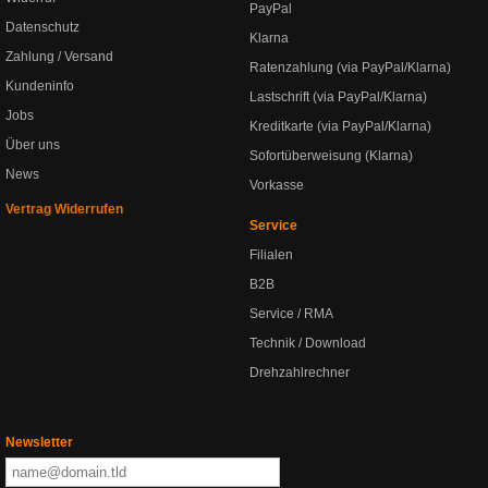
PayPal
Datenschutz
Klarna
Zahlung / Versand
Ratenzahlung (via PayPal/Klarna)
Kundeninfo
Lastschrift (via PayPal/Klarna)
Jobs
Kreditkarte (via PayPal/Klarna)
Über uns
Sofortüberweisung (Klarna)
News
Vorkasse
Vertrag Widerrufen
Service
Filialen
B2B
Service / RMA
Technik / Download
Drehzahlrechner
Newsletter