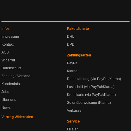
Infos
Paketdienste
Impressum
DHL
Kontakt
DPD
AGB
Zahlungsarten
Widerruf
PayPal
Datenschutz
Klarna
Zahlung / Versand
Ratenzahlung (via PayPal/Klarna)
Kundeninfo
Lastschrift (via PayPal/Klarna)
Jobs
Kreditkarte (via PayPal/Klarna)
Über uns
Sofortüberweisung (Klarna)
News
Vorkasse
Vertrag Widerrufen
Service
Filialen