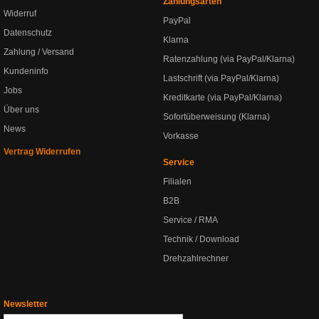
Zahlungsarten
Widerruf
PayPal
Datenschutz
Klarna
Zahlung / Versand
Ratenzahlung (via PayPal/Klarna)
Kundeninfo
Lastschrift (via PayPal/Klarna)
Jobs
Kreditkarte (via PayPal/Klarna)
Über uns
Sofortüberweisung (Klarna)
News
Vorkasse
Vertrag Widerrufen
Service
Filialen
B2B
Service / RMA
Technik / Download
Drehzahlrechner
Newsletter