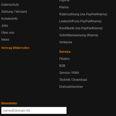
PayPal
Datenschutz
Klarna
Zahlung / Versand
Ratenzahlung (via PayPal/Klarna)
Kundeninfo
Lastschrift (via PayPal/Klarna)
Jobs
Kreditkarte (via PayPal/Klarna)
Über uns
Sofortüberweisung (Klarna)
News
Vorkasse
Vertrag Widerrufen
Service
Filialen
B2B
Service / RMA
Technik / Download
Drehzahlrechner
Newsletter