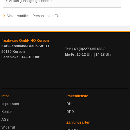
Artikel günstiger gesehen ?
Verantwortliche Person in der EU
freakware GmbH HQ Kerpen
Karl-Ferdinand-Braun-Str. 33
Tel: +49 (0)2273-60188-0
50170 Kerpen
Mo-Fr: 10-12 Uhr | 14-18 Uhr
Ladenlokal: 14 - 18 Uhr
Infos
Paketdienste
Impressum
DHL
Kontakt
DPD
AGB
Zahlungsarten
Widerruf