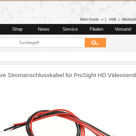
Mein Konto
|
Hilfe
|
Merkzett
Shop
News
Service
Filialen
Versand
e Stromanschlusskabel für ProSight HD Videosend