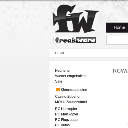
Zum Hauptmenue
Zum Seiteninhalt
Zum Warenkob
Home
HOME
RCWar
Neuheiten
Wieder eingetroffen
Sale
Klemmbausteine
Casino-Zubehör
MOYU Zauberwürfel
RC Helikopter
RC Multikopter
RC Flugzeuge
RC Autos