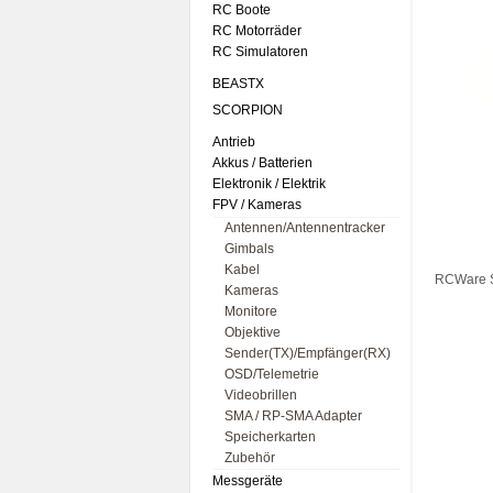
RC Boote
RC Motorräder
RC Simulatoren
BEASTX
SCORPION
Antrieb
Akkus / Batterien
Elektronik / Elektrik
FPV / Kameras
Antennen/Antennentracker
Gimbals
Kabel
RCWare S
Kameras
Monitore
Objektive
Sender(TX)/Empfänger(RX)
OSD/Telemetrie
Videobrillen
SMA / RP-SMA Adapter
Speicherkarten
Zubehör
Messgeräte