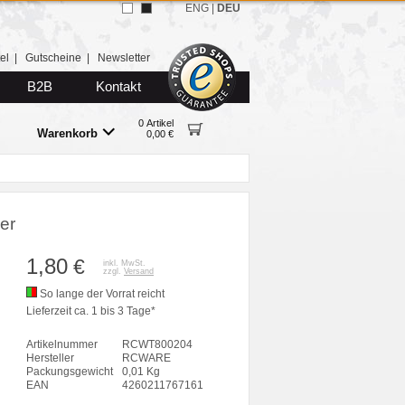
ENG
|
DEU
el
|
Gutscheine
|
Newsletter
B2B
Kontakt
0 Artikel
Warenkorb
0,00 €
er
1,80
€
inkl. MwSt.
zzgl.
Versand
So lange der Vorrat reicht
Lieferzeit ca. 1 bis 3 Tage*
Artikelnummer
RCWT800204
Hersteller
RCWARE
Packungsgewicht
0,01 Kg
EAN
4260211767161