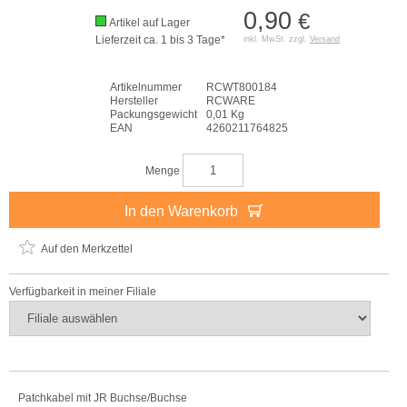
0,90
€
Artikel auf Lager
Lieferzeit ca. 1 bis 3 Tage*
inkl. MwSt. zzgl.
Versand
Artikelnummer
RCWT800184
Hersteller
RCWARE
Packungsgewicht
0,01 Kg
EAN
4260211764825
Menge
In den Warenkorb
Auf den Merkzettel
Verfügbarkeit in meiner Filiale
Patchkabel mit JR Buchse/Buchse