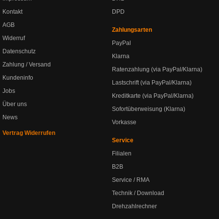
Kontakt
DPD
AGB
Zahlungsarten
Widerruf
PayPal
Datenschutz
Klarna
Zahlung / Versand
Ratenzahlung (via PayPal/Klarna)
Kundeninfo
Lastschrift (via PayPal/Klarna)
Jobs
Kreditkarte (via PayPal/Klarna)
Über uns
Sofortüberweisung (Klarna)
News
Vorkasse
Vertrag Widerrufen
Service
Filialen
B2B
Service / RMA
Technik / Download
Drehzahlrechner