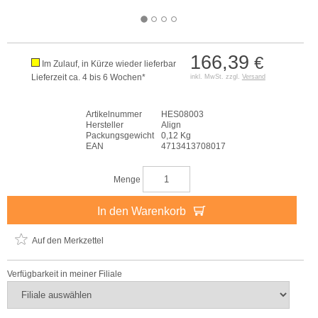
166,39
€
Im Zulauf, in Kürze wieder lieferbar
Lieferzeit ca. 4 bis 6 Wochen*
inkl. MwSt. zzgl.
Versand
Artikelnummer
HES08003
Hersteller
Align
Packungsgewicht
0,12 Kg
EAN
4713413708017
Menge
In den Warenkorb
Auf den Merkzettel
Verfügbarkeit in meiner Filiale