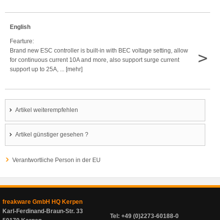
English
Fearture:
Brand new ESC controller is built-in with BEC voltage setting, allow
>
for continuous current 10A and more, also support surge current
support up to 25A, ... [mehr]
Artikel weiterempfehlen
Artikel günstiger gesehen ?
Verantwortliche Person in der EU
freakware GmbH HQ Kerpen
Karl-Ferdinand-Braun-Str. 33
Tel: +49 (0)2273-60188-0