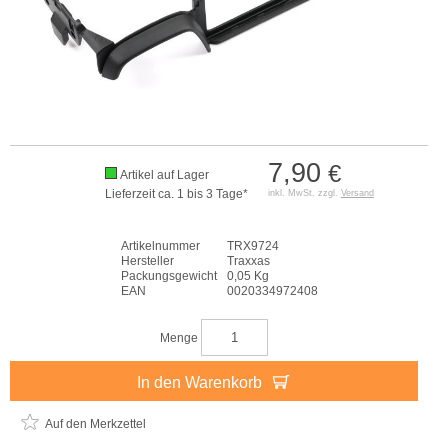
7,90
€
Artikel auf Lager
Lieferzeit ca. 1 bis 3 Tage*
inkl. MwSt. zzgl.
Versand
Artikelnummer
TRX9724
Hersteller
Traxxas
Packungsgewicht
0,05 Kg
EAN
0020334972408
Menge
In den Warenkorb
Auf den Merkzettel