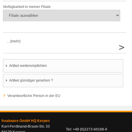
Verfügbarkeit in meiner Filiale
... [mehr]
>
Artikel weiterempfehlen
Artikel günstiger gesehen ?
Verantwortliche Person in der EU
freakware GmbH HQ Kerpen
Karl-Ferdinand-Braun-Str. 33
Tel: +49 (0)2273-60188-0
50170 Kerpen