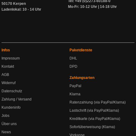
Tel: +49 (0)2273-60188-0
50170 Kerpen
Mo-Fr: 10-12 Uhr | 14-18 Uhr
Ladenlokal: 10 - 14 Uhr
Infos
Paketdienste
Impressum
DHL
Kontakt
DPD
AGB
Zahlungsarten
Widerruf
PayPal
Datenschutz
Klarna
Zahlung / Versand
Ratenzahlung (via PayPal/Klarna)
Kundeninfo
Lastschrift (via PayPal/Klarna)
Jobs
Kreditkarte (via PayPal/Klarna)
Über uns
Sofortüberweisung (Klarna)
News
Vorkasse