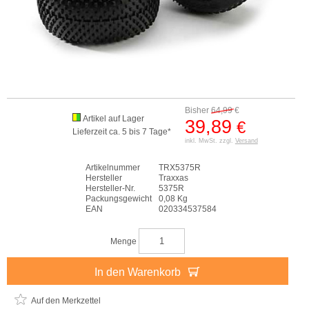
Bisher
64,99
€
Artikel auf Lager
39,89
€
Lieferzeit ca. 5 bis 7 Tage*
inkl. MwSt. zzgl.
Versand
Artikelnummer
TRX5375R
Hersteller
Traxxas
Hersteller-Nr.
5375R
Packungsgewicht
0,08 Kg
EAN
020334537584
Menge
In den Warenkorb
Auf den Merkzettel