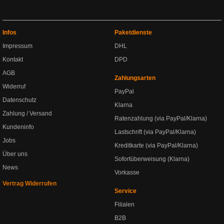
Infos
Paketdienste
Impressum
DHL
Kontakt
DPD
AGB
Zahlungsarten
Widerruf
PayPal
Datenschutz
Klarna
Zahlung / Versand
Ratenzahlung (via PayPal/Klarna)
Kundeninfo
Lastschrift (via PayPal/Klarna)
Jobs
Kreditkarte (via PayPal/Klarna)
Über uns
Sofortüberweisung (Klarna)
News
Vorkasse
Vertrag Widerrufen
Service
Filialen
B2B