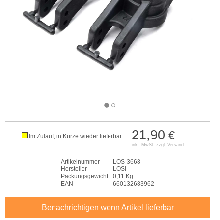
21,90
€
Im Zulauf, in Kürze wieder lieferbar
inkl. MwSt. zzgl.
Versand
Artikelnummer
LOS-3668
Hersteller
LOSI
Packungsgewicht
0,11 Kg
EAN
660132683962
Benachrichtigen wenn Artikel lieferbar