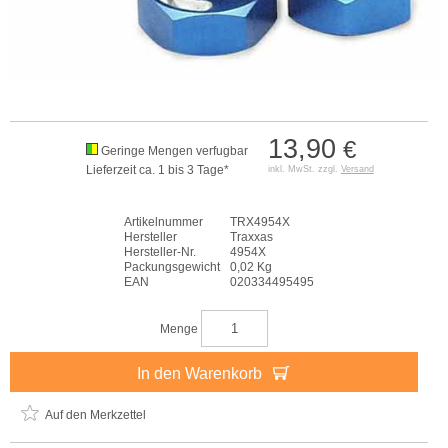
13,90
€
Geringe Mengen verfugbar
Lieferzeit ca. 1 bis 3 Tage*
inkl. MwSt. zzgl.
Versand
Artikelnummer
TRX4954X
Hersteller
Traxxas
Hersteller-Nr.
4954X
Packungsgewicht
0,02 Kg
EAN
020334495495
Menge
In den Warenkorb
Auf den Merkzettel