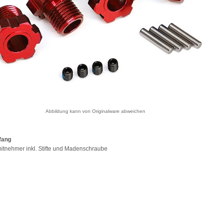
Abbildung kann von Originalware abweichen
fang
itnehmer inkl. Stifte und Madenschraube