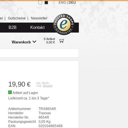
ENG
|
DEU
el
|
Gutscheine
|
Newsletter
B2B
Kontakt
0 Artikel
Warenkorb
0,00 €
19,90
€
inkl. MwSt.
zzgl.
Versand
Artikel auf Lager
Lieferzeit ca. 1 bis 3 Tage*
Artikelnummer
TRX8654R
Hersteller
Traxxas
Hersteller-Nr.
8654R
Packungsgewicht
0,05 Kg
EAN
020334865489