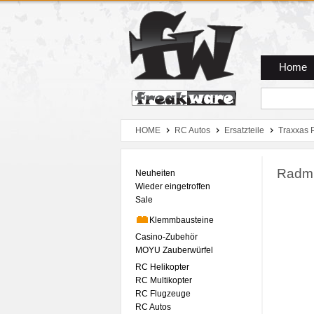
Zum Hauptmenue
Zum Seiteninhalt
Zum Warenkob
Home
HOME
RC Autos
Ersatzteile
Traxxas 
Radmit
Neuheiten
Wieder eingetroffen
Sale
Klemmbausteine
Casino-Zubehör
MOYU Zauberwürfel
RC Helikopter
RC Multikopter
RC Flugzeuge
RC Autos