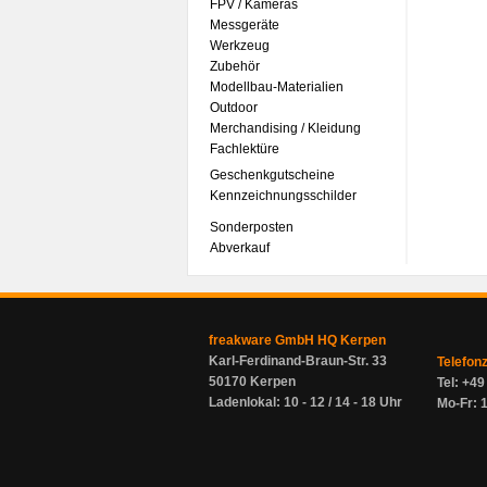
FPV / Kameras
Messgeräte
Werkzeug
Zubehör
Modellbau-Materialien
Outdoor
Merchandising / Kleidung
Fachlektüre
Geschenkgutscheine
Kennzeichnungsschilder
Sonderposten
Abverkauf
freakware GmbH HQ Kerpen
Karl-Ferdinand-Braun-Str. 33
Telefon
50170 Kerpen
Tel: +4
Ladenlokal: 10 - 12 / 14 - 18 Uhr
Mo-Fr: 1