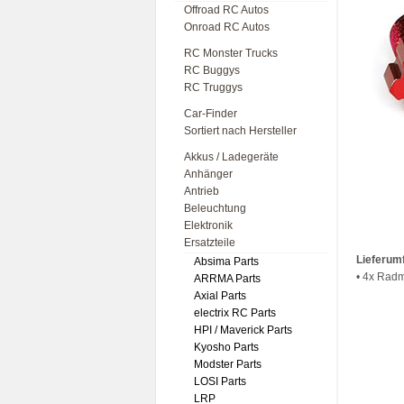
Offroad RC Autos
Onroad RC Autos
RC Monster Trucks
RC Buggys
RC Truggys
Car-Finder
Sortiert nach Hersteller
Akkus / Ladegeräte
Anhänger
Antrieb
Beleuchtung
Elektronik
Ersatzteile
Lieferum
Absima Parts
• 4x Radm
ARRMA Parts
Axial Parts
electrix RC Parts
HPI / Maverick Parts
Kyosho Parts
Modster Parts
LOSI Parts
LRP