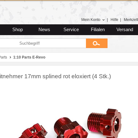
Mein Konto
|
Hilfe
|
Merkzett
Shop
News
Service
Filialen
Versand
Parts
1:10 Parts E-Revo
nehmer 17mm splined rot eloxiert (4 Stk.)