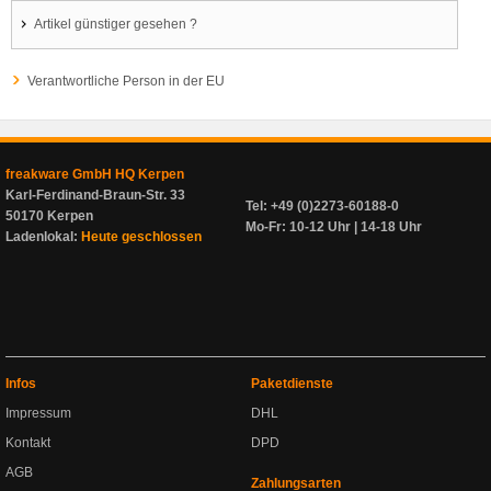
Artikel günstiger gesehen ?
Verantwortliche Person in der EU
freakware GmbH HQ Kerpen
Karl-Ferdinand-Braun-Str. 33
Tel: +49 (0)2273-60188-0
50170 Kerpen
Mo-Fr: 10-12 Uhr | 14-18 Uhr
Ladenlokal:
Heute geschlossen
Infos
Paketdienste
Impressum
DHL
Kontakt
DPD
AGB
Zahlungsarten