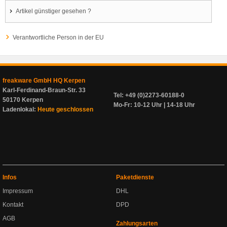
Artikel günstiger gesehen ?
Verantwortliche Person in der EU
freakware GmbH HQ Kerpen
Karl-Ferdinand-Braun-Str. 33
Tel: +49 (0)2273-60188-0
50170 Kerpen
Mo-Fr: 10-12 Uhr | 14-18 Uhr
Ladenlokal:
Heute geschlossen
Infos
Paketdienste
Impressum
DHL
Kontakt
DPD
AGB
Zahlungsarten