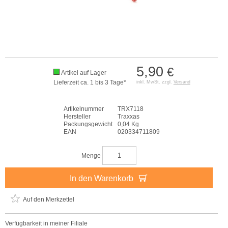
5,90
€
Artikel auf Lager
Lieferzeit ca. 1 bis 3 Tage*
inkl. MwSt. zzgl.
Versand
Artikelnummer
TRX7118
Hersteller
Traxxas
Packungsgewicht
0,04 Kg
EAN
020334711809
Menge
In den Warenkorb
Auf den Merkzettel
Verfügbarkeit in meiner Filiale