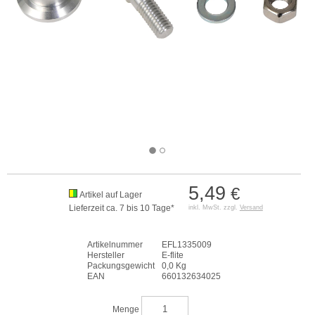
5,49
€
Artikel auf Lager
Lieferzeit ca. 7 bis 10 Tage*
inkl. MwSt. zzgl.
Versand
Artikelnummer
EFL1335009
Hersteller
E-flite
Packungsgewicht
0,0 Kg
EAN
660132634025
Menge