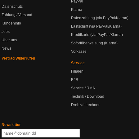
PayPal
Datenschutz
Klarna
Zahlung / Versand
Ratenzahlung (via PayPal/Klarna)
Kundeninfo
Lastschrift (via PayPal/Klarna)
Jobs
Kreditkarte (via PayPal/Klarna)
Über uns
Sofortüberweisung (Klarna)
News
Vorkasse
Vertrag Widerrufen
Service
Filialen
B2B
Service / RMA
Technik / Download
Drehzahlrechner
Newsletter