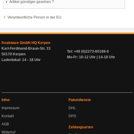
Artikel günstiger gesehen ?
Verantwortliche Person in der EU
freakware GmbH HQ Kerpen
Karl-Ferdinand-Braun-Str. 33
Tel: +49 (0)2273-60188-0
50170 Kerpen
Mo-Fr: 10-12 Uhr | 14-18 Uhr
Ladenlokal: 14 - 18 Uhr
Infos
Paketdienste
Impressum
DHL
Kontakt
DPD
AGB
Zahlungsarten
Widerruf