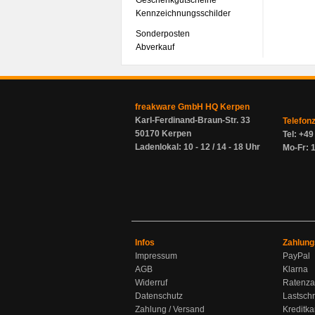
Geschenkgutscheine
Kennzeichnungsschilder
Sonderposten
Abverkauf
freakware GmbH HQ Kerpen
Karl-Ferdinand-Braun-Str. 33
Telefon
50170 Kerpen
Tel: +4
Ladenlokal: 10 - 12 / 14 - 18 Uhr
Mo-Fr: 1
Infos
Zahlung
Impressum
PayPal
AGB
Klarna
Widerruf
Ratenza
Datenschutz
Lastschr
Zahlung / Versand
Kreditka