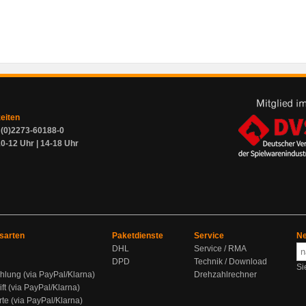
zeiten
9 (0)2273-60188-0
0-12 Uhr | 14-18 Uhr
sarten
Paketdienste
Service
Ne
DHL
Service / RMA
DPD
Technik / Download
Si
hlung (via PayPal/Klarna)
Drehzahlrechner
ift (via PayPal/Klarna)
rte (via PayPal/Klarna)