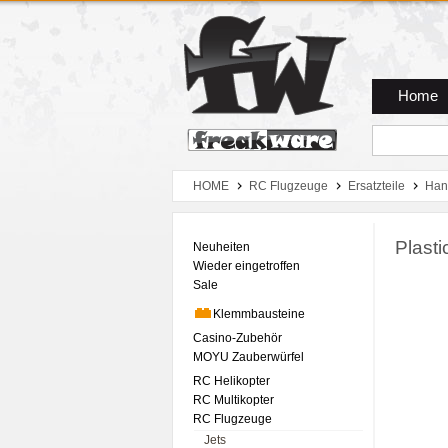
Zum Hauptmenue
Zum Seiteninhalt
Zum Warenkob
Home
HOME
RC Flugzeuge
Ersatzteile
Han
Plast
Neuheiten
Wieder eingetroffen
Sale
Klemmbausteine
Casino-Zubehör
MOYU Zauberwürfel
RC Helikopter
RC Multikopter
RC Flugzeuge
Jets