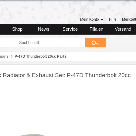
Mein Konto
|
Hilfe
|
Merkzett
Shop
News
Service
Filialen
Versand
gar 9
P-47D Thunderbolt 20cc Parts
ic Radiator & Exhaust Set: P-47D Thunderbolt 20cc