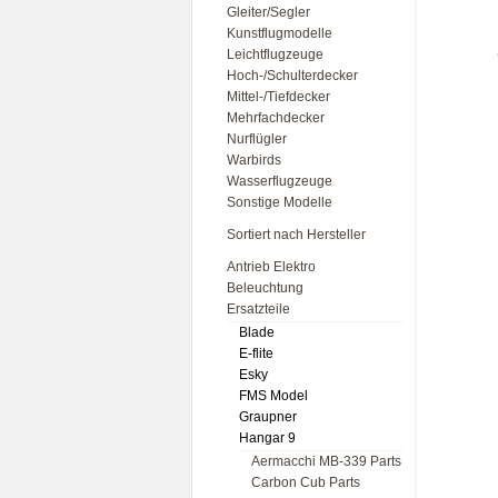
Gleiter/Segler
Kunstflugmodelle
Leichtflugzeuge
Hoch-/Schulterdecker
Mittel-/Tiefdecker
Mehrfachdecker
Nurflügler
Warbirds
Wasserflugzeuge
Sonstige Modelle
Sortiert nach Hersteller
Antrieb Elektro
Beleuchtung
Ersatzteile
Blade
E-flite
Esky
FMS Model
Graupner
Hangar 9
Aermacchi MB-339 Parts
Carbon Cub Parts