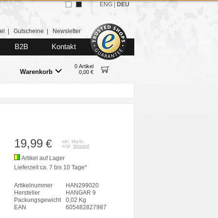
ENG
|
DEU
el
|
Gutscheine
|
Newsletter
B2B
Kontakt
0 Artikel
Warenkorb
0,00 €
19,99
€
inkl. MwSt.
zzgl.
Versand
Artikel auf Lager
Lieferzeit ca. 7 bis 10 Tage*
Artikelnummer
HAN299020
Hersteller
HANGAR 9
Packungsgewicht
0,02 Kg
EAN
605482827987