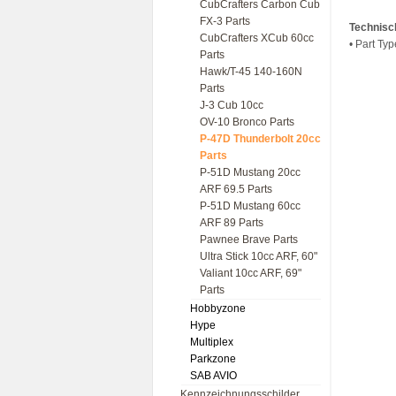
CubCrafters Carbon Cub
FX-3 Parts
Technisc
CubCrafters XCub 60cc
• Part Typ
Parts
Hawk/T-45 140-160N
Parts
J-3 Cub 10cc
OV-10 Bronco Parts
P-47D Thunderbolt 20cc
Parts
P-51D Mustang 20cc
ARF 69.5 Parts
P-51D Mustang 60cc
ARF 89 Parts
Pawnee Brave Parts
Ultra Stick 10cc ARF, 60"
Valiant 10cc ARF, 69"
Parts
Hobbyzone
Hype
Multiplex
Parkzone
SAB AVIO
Kennzeichnungsschilder