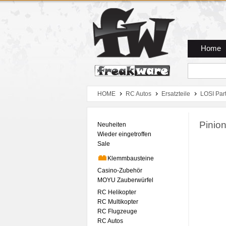
Zum Hauptmenue
Zum Seiteninhalt
Zum Warenkob
Home
HOME
RC Autos
Ersatzteile
LOSI Par
Pinio
Neuheiten
Wieder eingetroffen
Sale
Klemmbausteine
Casino-Zubehör
MOYU Zauberwürfel
RC Helikopter
RC Multikopter
RC Flugzeuge
RC Autos