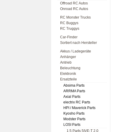
Offroad RC Autos
Onroad RC Autos
RC Monster Trucks
RC Buggys
RC Truggys
Car-Finder
Sortiert nach Hersteller
Akkus / Ladegeräte
Anhänger
Antrieb
Beleuchtung
Elektronik
Ersatzteile
Absima Parts
ARRMA Parts
Axial Parts
electrix RC Parts
HPI / Maverick Parts
Kyosho Parts
Modster Parts
LOSI Parts
1:5 Parts 5IVE-T 2.0