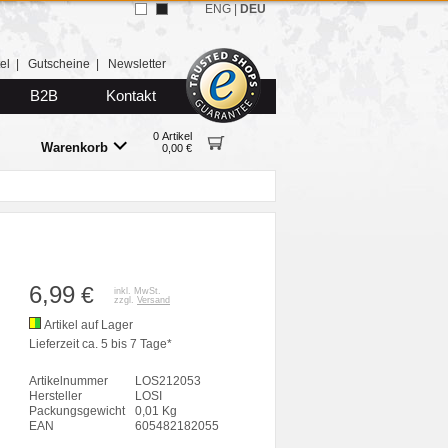
ENG
|
DEU
el
|
Gutscheine
|
Newsletter
B2B
Kontakt
0 Artikel
Warenkorb
0,00 €
6,99
€
inkl. MwSt.
zzgl.
Versand
Artikel auf Lager
Lieferzeit ca. 5 bis 7 Tage*
Artikelnummer
LOS212053
Hersteller
LOSI
Packungsgewicht
0,01 Kg
EAN
605482182055