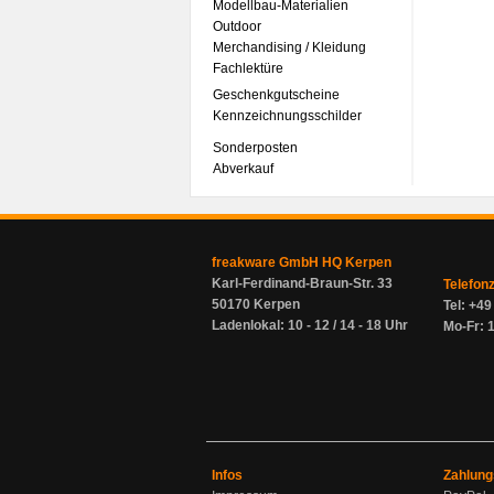
Modellbau-Materialien
Outdoor
Merchandising / Kleidung
Fachlektüre
Geschenkgutscheine
Kennzeichnungsschilder
Sonderposten
Abverkauf
freakware GmbH HQ Kerpen
Karl-Ferdinand-Braun-Str. 33
Telefon
50170 Kerpen
Tel: +4
Ladenlokal: 10 - 12 / 14 - 18 Uhr
Mo-Fr: 1
Infos
Zahlung