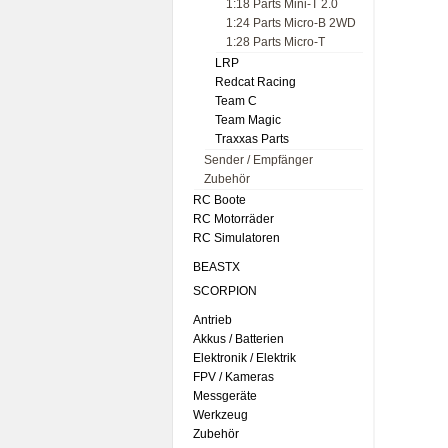
1:18 Parts Mini-T 2.0
1:24 Parts Micro-B 2WD
1:28 Parts Micro-T
LRP
Redcat Racing
Team C
Team Magic
Traxxas Parts
Sender / Empfänger
Zubehör
RC Boote
RC Motorräder
RC Simulatoren
BEASTX
SCORPION
Antrieb
Akkus / Batterien
Elektronik / Elektrik
FPV / Kameras
Messgeräte
Werkzeug
Zubehör