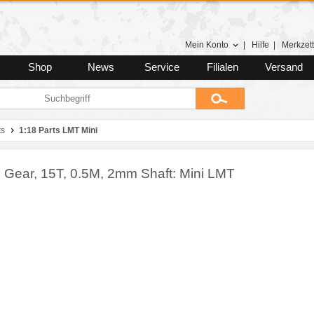
Mein Konto
|
Hilfe
|
Merkzett
Shop
News
Service
Filialen
Versand
ts
1:18 Parts LMT Mini
n Gear, 15T, 0.5M, 2mm Shaft: Mini LMT