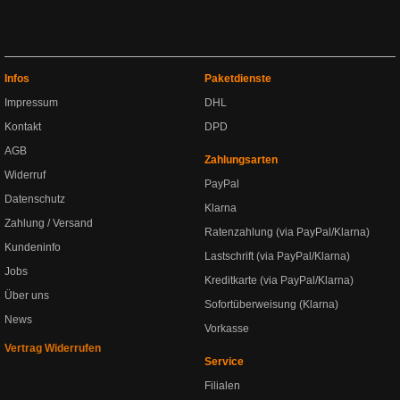
Infos
Paketdienste
Impressum
DHL
Kontakt
DPD
AGB
Zahlungsarten
Widerruf
PayPal
Datenschutz
Klarna
Zahlung / Versand
Ratenzahlung (via PayPal/Klarna)
Kundeninfo
Lastschrift (via PayPal/Klarna)
Jobs
Kreditkarte (via PayPal/Klarna)
Über uns
Sofortüberweisung (Klarna)
News
Vorkasse
Vertrag Widerrufen
Service
Filialen