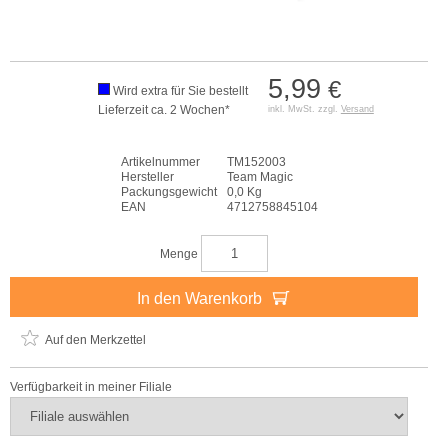
5,99
€
Wird extra für Sie bestellt
Lieferzeit ca. 2 Wochen*
inkl. MwSt. zzgl.
Versand
Artikelnummer
TM152003
Hersteller
Team Magic
Packungsgewicht
0,0 Kg
EAN
4712758845104
Menge
In den Warenkorb
Auf den Merkzettel
Verfügbarkeit in meiner Filiale