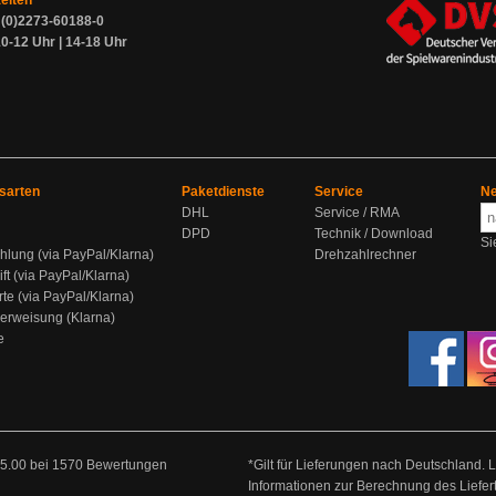
zeiten
9 (0)2273-60188-0
0-12 Uhr | 14-18 Uhr
sarten
Paketdienste
Service
Ne
DHL
Service / RMA
DPD
Technik / Download
Si
hlung (via PayPal/Klarna)
Drehzahlrechner
ift (via PayPal/Klarna)
rte (via PayPal/Klarna)
berweisung (Klarna)
e
5.00
bei
1570
Bewertungen
*Gilt für Lieferungen nach Deutschland. 
Informationen zur Berechnung des Liefer