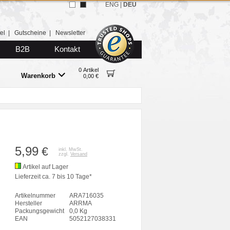
ENG
|
DEU
el
|
Gutscheine
|
Newsletter
B2B
Kontakt
0 Artikel
Warenkorb
0,00 €
5,99
€
inkl. MwSt.
zzgl.
Versand
Artikel auf Lager
Lieferzeit ca. 7 bis 10 Tage*
Artikelnummer
ARA716035
Hersteller
ARRMA
Packungsgewicht
0,0 Kg
EAN
5052127038331