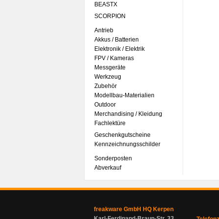
BEASTX
SCORPION
Antrieb
Akkus / Batterien
Elektronik / Elektrik
FPV / Kameras
Messgeräte
Werkzeug
Zubehör
Modellbau-Materialien
Outdoor
Merchandising / Kleidung
Fachlektüre
Geschenkgutscheine
Kennzeichnungsschilder
Sonderposten
Abverkauf
freakware GmbH HQ Kerpen
Karl-Ferdinand-Braun-Str. 33