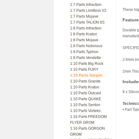
1:7 Parts Infraction
These hig
1:7 Parts Limitless V2
1:7 Parts Mojave
Feature
1:7 Parts TALION 6S
1:8 Parts Infraction
Durable p
1:8 Parts Kraton
manufactur
1:8 Parts Mojave
1:8 Parts Notorious
SPECIFI
1:8 Parts Typhon
1:8 Parts Vendetta
2.6mm In
1:10 Parts Big Rock
1:10 Parts FURY
2mm Thic
1:10 Parts Gorgon
1:10 Parts Granite
Include
1:10 Parts Kraton
8 x Silic
1:10 Parts Outcast
1:10 Parts QUAKE
Technisc
1:10 Parts Senton
• Part Ty
1:10 Parts Vorteks
1:16 Parts FREEDOM
FLYER GROM
1:16 Parts GORGON
GROM