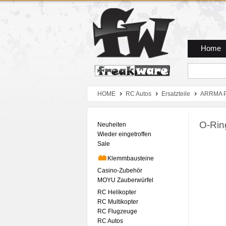
Zum Hauptmenue
Zum Seiteninhalt
Zum Warenkob
Home
HOME
RC Autos
Ersatzteile
ARRMA P
O-Rin
Neuheiten
Wieder eingetroffen
Sale
Klemmbausteine
Casino-Zubehör
MOYU Zauberwürfel
RC Helikopter
RC Multikopter
RC Flugzeuge
RC Autos