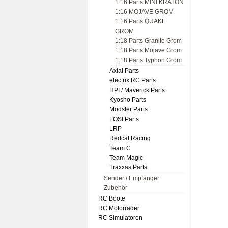
1:16 Parts MINI KRATON
1:16 MOJAVE GROM
1:16 Parts QUAKE
GROM
1:18 Parts Granite Grom
1:18 Parts Mojave Grom
1:18 Parts Typhon Grom
Axial Parts
electrix RC Parts
HPI / Maverick Parts
Kyosho Parts
Modster Parts
LOSI Parts
LRP
Redcat Racing
Team C
Team Magic
Traxxas Parts
Sender / Empfänger
Zubehör
RC Boote
RC Motorräder
RC Simulatoren