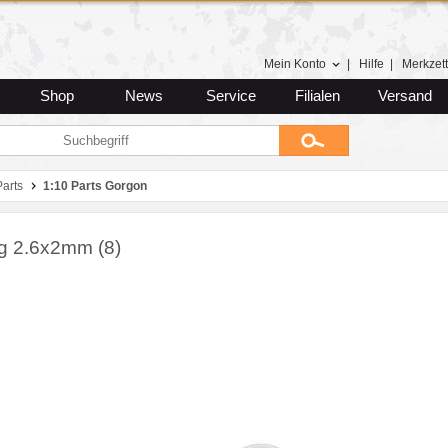
Mein Konto
|
Hilfe
|
Merkzett
Shop
News
Service
Filialen
Versand
arts
1:10 Parts Gorgon
g 2.6x2mm (8)