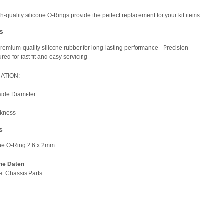
h-quality silicone O-Rings provide the perfect replacement for your kit items
s
remium-quality silicone rubber for long-lasting performance - Precision
ed for fast fit and easy servicing
CATION:
side Diameter
kness
s
one O-Ring 2.6 x 2mm
he Daten
pe: Chassis Parts