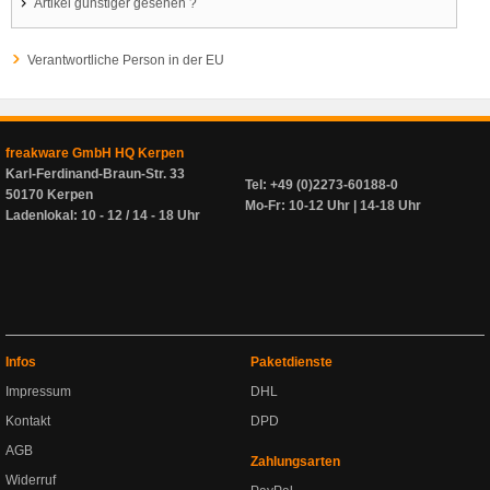
Artikel günstiger gesehen ?
Verantwortliche Person in der EU
freakware GmbH HQ Kerpen
Karl-Ferdinand-Braun-Str. 33
Tel: +49 (0)2273-60188-0
50170 Kerpen
Mo-Fr: 10-12 Uhr | 14-18 Uhr
Ladenlokal: 10 - 12 / 14 - 18 Uhr
Infos
Paketdienste
Impressum
DHL
Kontakt
DPD
AGB
Zahlungsarten
Widerruf