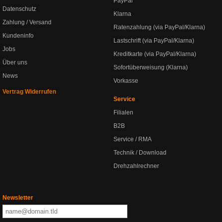
PayPal
Datenschutz
Klarna
Zahlung / Versand
Ratenzahlung (via PayPal/Klarna)
Kundeninfo
Lastschrift (via PayPal/Klarna)
Jobs
Kreditkarte (via PayPal/Klarna)
Über uns
Sofortüberweisung (Klarna)
News
Vorkasse
Vertrag Widerrufen
Service
Filialen
B2B
Service / RMA
Technik / Download
Drehzahlrechner
Newsletter