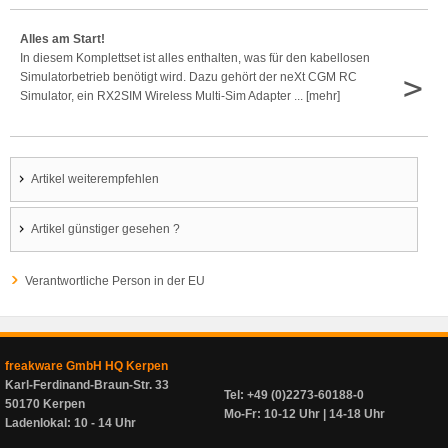
Alles am Start!
In diesem Komplettset ist alles enthalten, was für den kabellosen
>
Simulatorbetrieb benötigt wird. Dazu gehört der neXt CGM RC
Simulator, ein RX2SIM Wireless Multi-Sim Adapter ... [mehr]
Artikel weiterempfehlen
Artikel günstiger gesehen ?
Verantwortliche Person in der EU
freakware GmbH HQ Kerpen
Karl-Ferdinand-Braun-Str. 33
Tel: +49 (0)2273-60188-0
50170 Kerpen
Mo-Fr: 10-12 Uhr | 14-18 Uhr
Ladenlokal: 10 - 14 Uhr