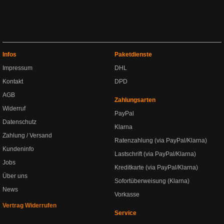
Infos
Paketdienste
Impressum
DHL
Kontakt
DPD
AGB
Zahlungsarten
Widerruf
PayPal
Datenschutz
Klarna
Zahlung / Versand
Ratenzahlung (via PayPal/Klarna)
Kundeninfo
Lastschrift (via PayPal/Klarna)
Jobs
Kreditkarte (via PayPal/Klarna)
Über uns
Sofortüberweisung (Klarna)
News
Vorkasse
Vertrag Widerrufen
Service