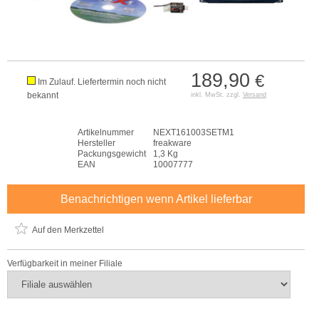
189,90
€
Im Zulauf. Liefertermin noch nicht
bekannt
inkl. MwSt. zzgl.
Versand
Artikelnummer
NEXT161003SETM1
Hersteller
freakware
Packungsgewicht
1,3 Kg
EAN
10007777
Benachrichtigen wenn Artikel lieferbar
Auf den Merkzettel
Verfügbarkeit in meiner Filiale