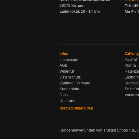
Telefon
50170 Kerpen
Tel: +4
Ladenlokal: 10 - 14 Uhr
Mo-Fr: 1
Infos
Zahlung
Impressum
PayPal
AGB
Klarna
Widerruf
Ratenza
Datenschutz
Lastschr
Zahlung / Versand
Kreditka
Kundeninfo
Sofortü
Jobs
Vorkass
Über uns
Vertrag Widerrufen
Kundenbewertungen von Trusted Shops
4.81
/