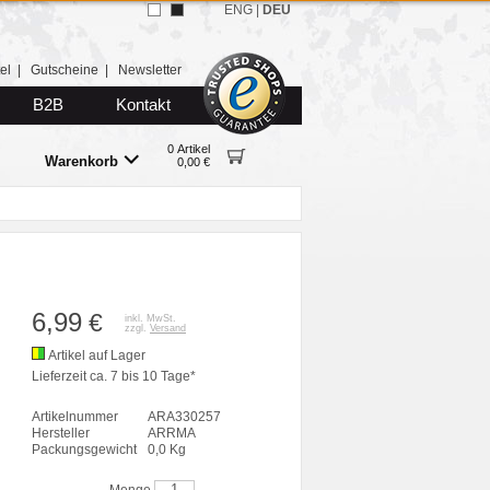
ENG
|
DEU
el
|
Gutscheine
|
Newsletter
B2B
Kontakt
0 Artikel
Warenkorb
0,00 €
6,99
€
inkl. MwSt.
zzgl.
Versand
Artikel auf Lager
Lieferzeit ca. 7 bis 10 Tage*
Artikelnummer
ARA330257
Hersteller
ARRMA
Packungsgewicht
0,0 Kg