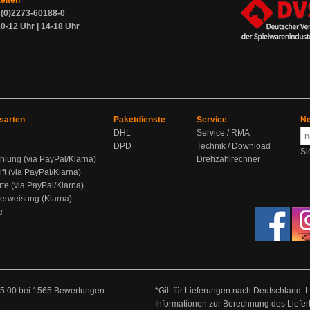
zeiten
9 (0)2273-60188-0
0-12 Uhr | 14-18 Uhr
sarten
Paketdienste
Service
Ne
DHL
Service / RMA
DPD
Technik / Download
Si
hlung (via PayPal/Klarna)
Drehzahlrechner
ift (via PayPal/Klarna)
rte (via PayPal/Klarna)
berweisung (Klarna)
e
5.00
bei
1565
Bewertungen
*Gilt für Lieferungen nach Deutschland. 
Informationen zur Berechnung des Liefer