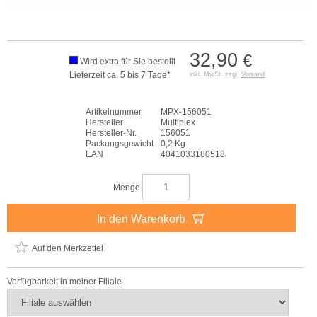
32,90
€
Wird extra für Sie bestellt
Lieferzeit ca. 5 bis 7 Tage*
inkl. MwSt. zzgl.
Versand
Artikelnummer
MPX-156051
Hersteller
Multiplex
Hersteller-Nr.
156051
Packungsgewicht
0,2 Kg
EAN
4041033180518
Menge
In den Warenkorb
Auf den Merkzettel
Verfügbarkeit in meiner Filiale