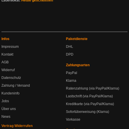
Ladenlokal:
Heute geschlossen
Infos
Paketdienste
Impressum
DHL
Kontakt
DPD
AGB
Zahlungsarten
Widerruf
PayPal
Datenschutz
Klarna
Zahlung / Versand
Ratenzahlung (via PayPal/Klarna)
Kundeninfo
Lastschrift (via PayPal/Klarna)
Jobs
Kreditkarte (via PayPal/Klarna)
Über uns
Sofortüberweisung (Klarna)
News
Vorkasse
Vertrag Widerrufen