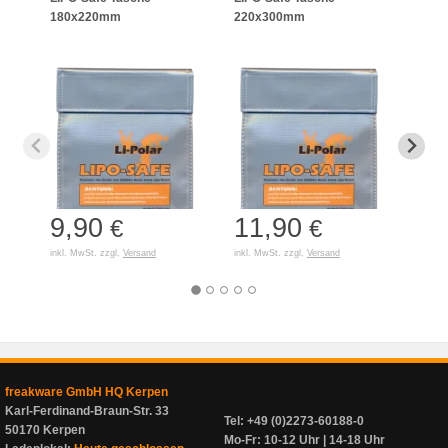
180x220mm
220x300mm
125
9,90
11,90
7,
€
€
inkl. MwSt. zzgl.
Versand
inkl. MwSt. zzgl.
Versand
inkl. 
freakware GmbH HQ Kerpen
Karl-Ferdinand-Braun-Str. 33
Tel: +49 (0)2273-60188-0
50170 Kerpen
Mo-Fr: 10-12 Uhr | 14-18 Uhr