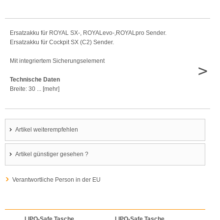
Ersatzakku für ROYAL SX-, ROYALevo-,ROYALpro Sender.
Ersatzakku für Cockpit SX (C2) Sender.
Mit integriertem Sicherungselement
>
Technische Daten
Breite: 30 ... [mehr]
Artikel weiterempfehlen
Artikel günstiger gesehen ?
Verantwortliche Person in der EU
LIPO-Safe Tasche
LIPO-Safe Tasche
LIPO