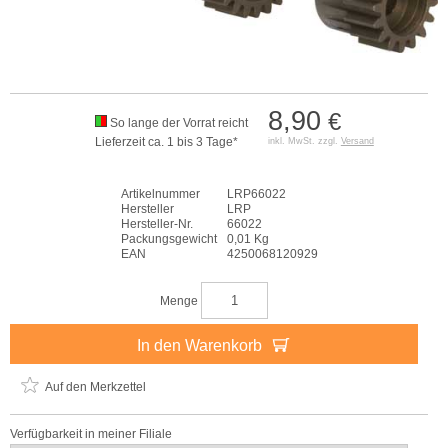
8,90
€
So lange der Vorrat reicht
Lieferzeit ca. 1 bis 3 Tage*
inkl. MwSt. zzgl.
Versand
Artikelnummer
LRP66022
Hersteller
LRP
Hersteller-Nr.
66022
Packungsgewicht
0,01 Kg
EAN
4250068120929
Menge
In den Warenkorb
Auf den Merkzettel
Verfügbarkeit in meiner Filiale