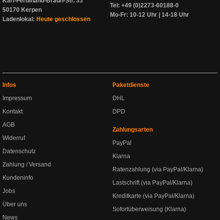
Karl-Ferdinand-Braun-Str. 33
Tel: +49 (0)2273-60188-0
50170 Kerpen
Mo-Fr: 10-12 Uhr | 14-18 Uhr
Ladenlokal:
Heute geschlossen
Infos
Paketdienste
Impressum
DHL
Kontakt
DPD
AGB
Zahlungsarten
Widerruf
PayPal
Datenschutz
Klarna
Zahlung / Versand
Ratenzahlung (via PayPal/Klarna)
Kundeninfo
Lastschrift (via PayPal/Klarna)
Jobs
Kreditkarte (via PayPal/Klarna)
Über uns
Sofortüberweisung (Klarna)
News