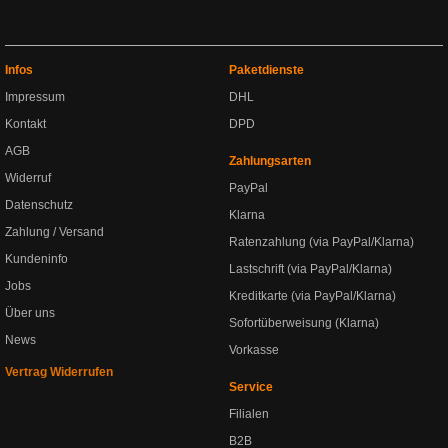
Infos
Paketdienste
Impressum
DHL
Kontakt
DPD
AGB
Zahlungsarten
Widerruf
PayPal
Datenschutz
Klarna
Zahlung / Versand
Ratenzahlung (via PayPal/Klarna)
Kundeninfo
Lastschrift (via PayPal/Klarna)
Jobs
Kreditkarte (via PayPal/Klarna)
Über uns
Sofortüberweisung (Klarna)
News
Vorkasse
Vertrag Widerrufen
Service
Filialen
B2B