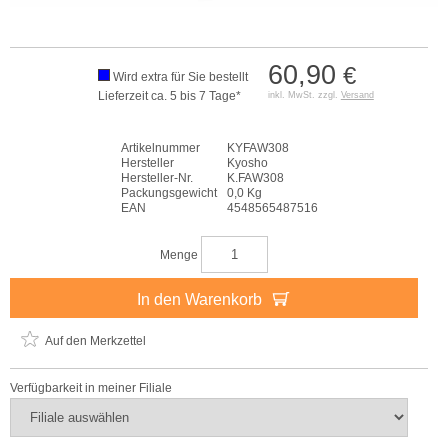
60,90
€
Wird extra für Sie bestellt
Lieferzeit ca. 5 bis 7 Tage*
inkl. MwSt. zzgl.
Versand
Artikelnummer
KYFAW308
Hersteller
Kyosho
Hersteller-Nr.
K.FAW308
Packungsgewicht
0,0 Kg
EAN
4548565487516
Menge
In den Warenkorb
Auf den Merkzettel
Verfügbarkeit in meiner Filiale