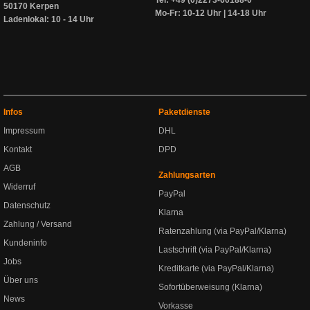
Tel: +49 (0)2273-60188-0
50170 Kerpen
Mo-Fr: 10-12 Uhr | 14-18 Uhr
Ladenlokal: 10 - 14 Uhr
Infos
Paketdienste
Impressum
DHL
Kontakt
DPD
AGB
Zahlungsarten
Widerruf
PayPal
Datenschutz
Klarna
Zahlung / Versand
Ratenzahlung (via PayPal/Klarna)
Kundeninfo
Lastschrift (via PayPal/Klarna)
Jobs
Kreditkarte (via PayPal/Klarna)
Über uns
Sofortüberweisung (Klarna)
News
Vorkasse