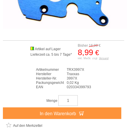
Bisher
16,99
€
Artikel auf Lager
8,99
€
Lieferzeit ca. 5 bis 7 Tage*
inkl. MwSt. zzgl.
Versand
Artikelnummer
TRX3997X
Hersteller
Traxxas
Hersteller-Nr.
3997X
Packungsgewicht
0,02 Kg
EAN
020334399793
Menge
In den Warenkorb
Auf den Merkzettel